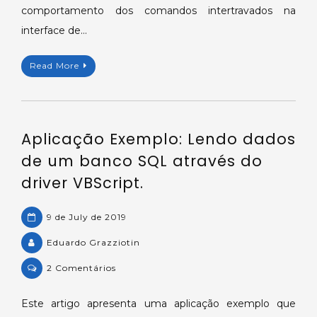
comportamento dos comandos intertravados na
intertravados
interface de…
na
interface
de
Read More
operação
da
biblioteca
powercontrols.lib.
Aplicação Exemplo: Lendo dados
de um banco SQL através do
driver VBScript.
9 de July de 2019
Eduardo Grazziotin
on
2 Comentários
Aplicação
Exemplo:
Este artigo apresenta uma aplicação exemplo que
Lendo