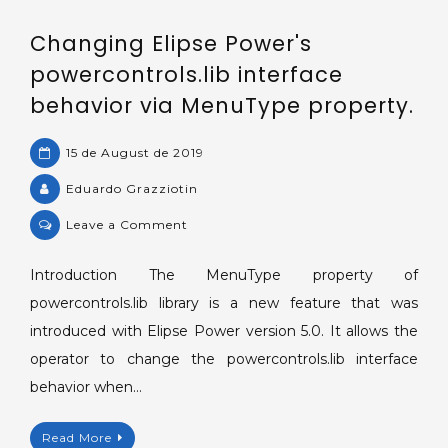
interface.
Changing Elipse Power's
powercontrols.lib interface
behavior via MenuType property.
15 de August de 2019
Eduardo Grazziotin
on
Leave a Comment
Changing
Elipse
Introduction The MenuType property of
Power's
powercontrols.lib library is a new feature that was
powercontrols.lib
introduced with Elipse Power version 5.0. It allows the
interface
operator to change the powercontrols.lib interface
behavior
behavior when…
via
MenuType
property.
Read More