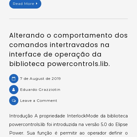
Read More
database
via
VBScript
driver.
Alterando o comportamento dos
comandos intertravados na
interface de operação da
biblioteca powercontrols.lib.
7 de August de 2019
Eduardo Grazziotin
on
Leave a Comment
Alterando
o
Introdução A propriedade InterlockMode da biblioteca
comportamento
powercontrols.lib foi introduzida na versão 5.0 do Elipse
dos
Power. Sua função é permitir ao operador definir o
comandos