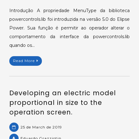
Alterando
o
Introdução A propriedade MenuType da biblioteca
comportamento
powercontrols.lib foi introduzida na versão 5.0 do Elipse
da
Power. Sua função é permitir ao operador alterar o
interface
comportamento da interface da powercontrols.lib
da
quando os…
biblioteca
powercontrols.lib
com
Read More
a
propriedade
MenuType.
Developing an electric model
proportional in size to the
operation screen.
25 de March de 2019
Eduardo Grazziotin