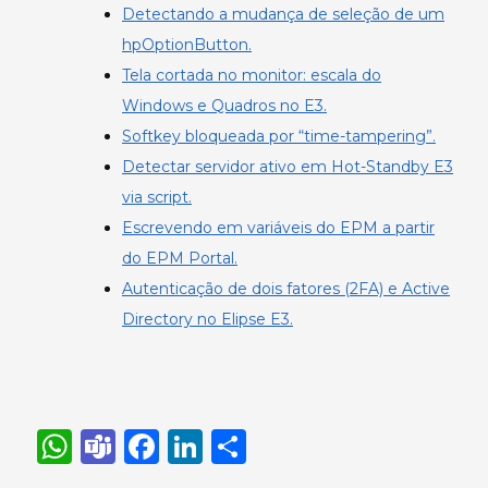
Detectando a mudança de seleção de um
hpOptionButton.
Tela cortada no monitor: escala do
Windows e Quadros no E3.
Softkey bloqueada por “time-tampering”.
Detectar servidor ativo em Hot-Standby E3
via script.
Escrevendo em variáveis do EPM a partir
do EPM Portal.
Autenticação de dois fatores (2FA) e Active
Directory no Elipse E3.
W
T
F
Li
S
h
e
a
n
h