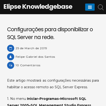
Skip
Elipse Knowledgebase
to
content
Configurações para disponibilizar o
SQL Server na rede.
25 de March de 2019
Felipe Gabriel dos Santos
on
10 Comentários
Configurações
para
Este artigo mostrará as configurações necessárias para
disponibilizar
habilitar o acesso remoto ao SQL Server Express.
o
SQL
1. No menu
Iniciar–Programas–Microsoft SQL
Server
na
Server 2005–SQL Management Studio Express
,