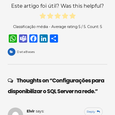
Este artigo foi útil? Was this helpful?
Classificação média - Average rating
5
/ 5. Count:
5
W
T
F
Li
S
h
e
a
n
h
a
DataBases
a
c
k
ar
ts
m
e
e
e
A
s
b
dI
p
o
n
Thoughts on “
Configurações para
p
o
disponibilizar o SQL Server na rede.
”
k
Elvir
says:
Reply