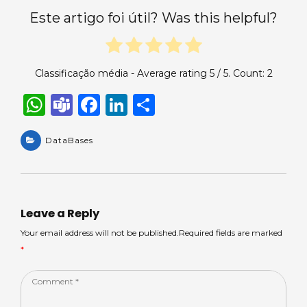
Este artigo foi útil? Was this helpful?
Classificação média - Average rating
5
/ 5. Count:
2
W
T
F
Li
S
h
e
a
n
h
a
DataBases
a
c
k
ar
ts
m
e
e
e
A
s
b
dI
p
o
n
Leave a Reply
p
o
Your email address will not be published.Required fields are marked
*
k
Comment
*