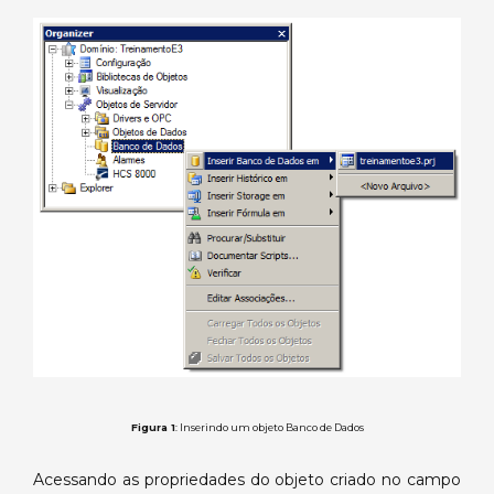
E3:
Capítulo
2
–
Conexão
com
o
Banco
de
Dados.
Figura 1
: Inserindo um objeto Banco de Dados
Acessando as propriedades do objeto criado no campo