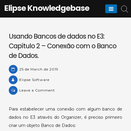
Skip
Elipse Knowledgebase
to
content
Usando Bancos de dados no E3:
Capítulo 2 – Conexão com o Banco
de Dados.
25 de March de 2019
Elipse Software
on
Leave a Comment
Usando
Bancos
Para estabelecer uma conexão com algum banco de
de
dados no E3 através do Organizer, é preciso primeiro
dados
no
criar um objeto Banco de Dados: