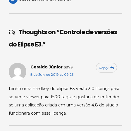
a
a
c
k
ar
ts
m
e
e
e
A
s
b
dI
p
o
n
Thoughts on “
Controle de versões
p
o
do Elipse E3.
”
k
Geraldo Júnior
says:
Reply
8 de July de 2019 at 09:25
tenho uma hardkey do elipse E3 verão 3.0 licença para
server e viewer para 1500 tags, e gostaria de entender
se uma aplicação criada em uma versão 4.8 do studio
funcionará com essa licença.