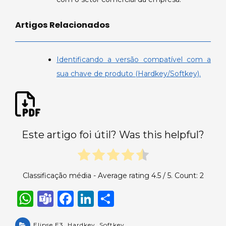
Artigos Relacionados
Identificando a versão compatível com a
sua chave de produto (Hardkey/Softkey).
Este artigo foi útil? Was this helpful?
Classificação média - Average rating
4.5
/ 5. Count:
2
W
T
F
Li
S
h
e
a
n
h
Elipse E3
,
Hardkey
,
Softkey