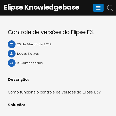
Skip
Elipse Knowledgebase
to
content
Controle de versões do Elipse E3.
25 de March de 2019
Lucas Kotres
on
8 Comentários
Controle
de
Descrição:
versões
do
Como funciona o controle de versões do Elipse E3?
Elipse
E3.
Solução: