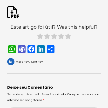
Este artigo foi útil? Was this helpful?
W
T
F
Li
S
h
e
a
n
h
a
Hardkey
a
,
Softkey
c
k
ar
ts
m
e
e
e
A
s
b
dI
p
o
n
Deixe seu Comentário
p
o
Seu endereço de e-mail não será publicado. Campos marcados com
asterisco são obrigatórios
*
k