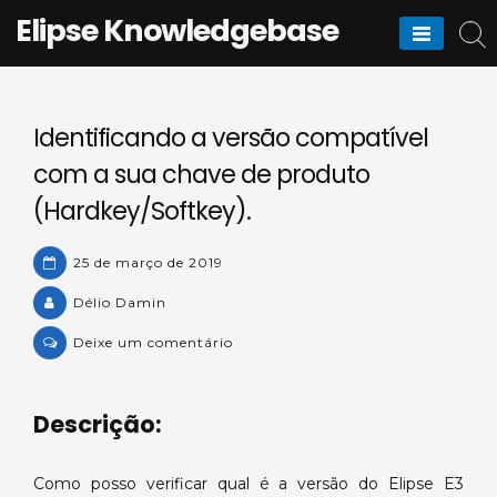
Skip
Elipse Knowledgebase
to
content
Identificando a versão compatível
com a sua chave de produto
(Hardkey/Softkey).
25 de março de 2019
Délio Damin
on
Deixe um comentário
Identificando
a
Descrição:
versão
compatível
com
Como posso verificar qual é a versão do Elipse E3