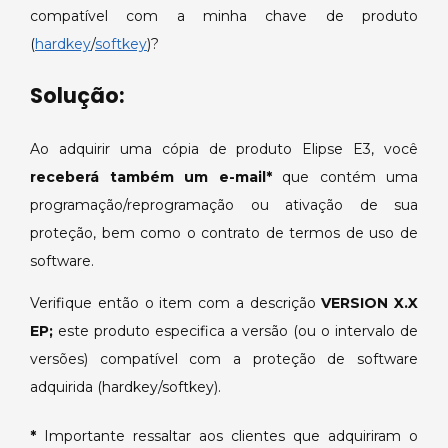
a
compatível com a minha chave de produto
sua
(
hardkey
/
softkey
)?
chave
de
Solução:
produto
(Hardkey/Softkey).
Ao adquirir uma cópia de produto Elipse E3, você
receberá também um e-mail*
que contém uma
programação/reprogramação ou ativação de sua
proteção, bem como o contrato de termos de uso de
software.
Verifique então o item com a descrição
VERSION X.X
EP;
este produto especifica a versão (ou o intervalo de
versões) compatível com a proteção de software
adquirida (hardkey/softkey).
*
Importante ressaltar aos clientes que adquiriram o