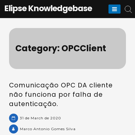
Skip
Elipse Knowledgebase
to
content
Category:
OPCClient
Comunicação OPC DA cliente
não funciona por falha de
autenticação.
31 de March de 2020
Marco Antonio Gomes Silva