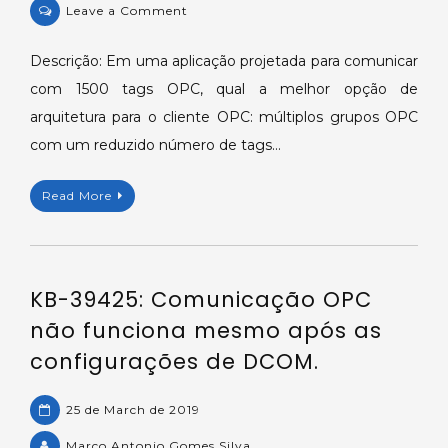
on
Leave a Comment
Utilizando
grupos
Descrição: Em uma aplicação projetada para comunicar
de
com 1500 tags OPC, qual a melhor opção de
tags
arquitetura para o cliente OPC: múltiplos grupos OPC
OPC.
com um reduzido número de tags…
Read More
KB-39425: Comunicação OPC
não funciona mesmo após as
configurações de DCOM.
25 de March de 2019
Marco Antonio Gomes Silva