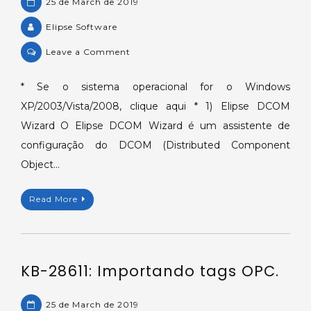
25 de March de 2019
Elipse Software
on
Leave a Comment
Configurações
de
* Se o sistema operacional for o Windows
Firewall
XP/2003/Vista/2008, clique aqui * 1) Elipse DCOM
e
Wizard O Elipse DCOM Wizard é um assistente de
DCOM
configuração do DCOM (Distributed Component
no
Object…
Windows
7
para
Read More
aplicações
Elipse.
KB-28611: Importando tags OPC.
25 de March de 2019