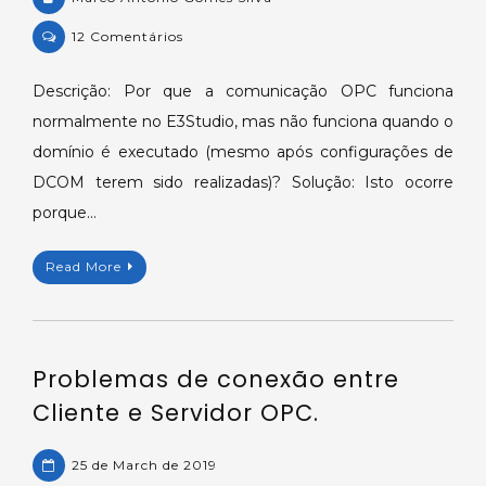
on
12 Comentários
KB-
39425:
Descrição: Por que a comunicação OPC funciona
Comunicação
normalmente no E3Studio, mas não funciona quando o
OPC
domínio é executado (mesmo após configurações de
não
DCOM terem sido realizadas)? Solução: Isto ocorre
funciona
porque…
mesmo
após
as
Read More
configurações
de
DCOM.
Problemas de conexão entre
Cliente e Servidor OPC.
25 de March de 2019