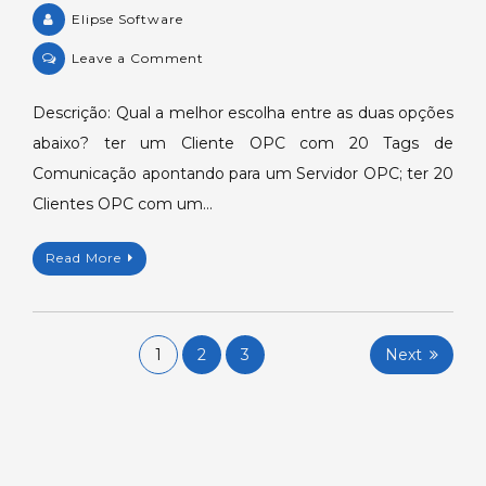
Elipse Software
on
Leave a Comment
KB-
29090:
Descrição: Qual a melhor escolha entre as duas opções
Performance
abaixo? ter um Cliente OPC com 20 Tags de
da
Comunicação apontando para um Servidor OPC; ter 20
comunicação
Clientes OPC com um…
OPC.
Read More
Posts
1
2
3
Next
navigation