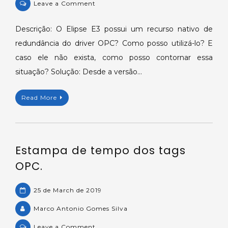
on
Leave a Comment
Redundância
de
Descrição: O Elipse E3 possui um recurso nativo de
Servidores
redundância do driver OPC? Como posso utilizá-lo? E
OPC
caso ele não exista, como posso contornar essa
no
situação? Solução: Desde a versão…
Elipse
E3.
Read More
Estampa de tempo dos tags
OPC.
25 de March de 2019
Marco Antonio Gomes Silva
on
Leave a Comment