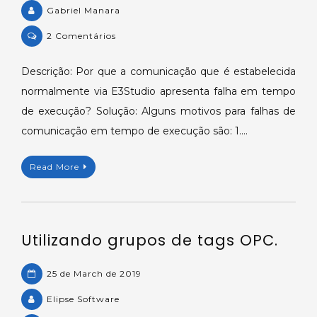
Gabriel Manara
on
2 Comentários
Comunicação
é
Descrição: Por que a comunicação que é estabelecida
estabelecida
normalmente via E3Studio apresenta falha em tempo
normalmente
de execução? Solução: Alguns motivos para falhas de
via
comunicação em tempo de execução são: 1.…
E3
Studio,
Read More
mas
apresenta
falha
durante
Utilizando grupos de tags OPC.
execução.
25 de March de 2019
Elipse Software