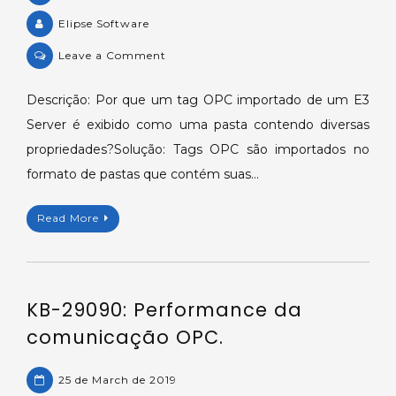
Elipse Software
on
Leave a Comment
KB-
28611:
Descrição: Por que um tag OPC importado de um E3
Importando
Server é exibido como uma pasta contendo diversas
tags
propriedades?Solução: Tags OPC são importados no
OPC.
formato de pastas que contém suas…
Read More
KB-29090: Performance da
comunicação OPC.
25 de March de 2019