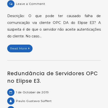
on
Leave a Comment
Comunicação
OPC
Descrição: O que pode ter causado falha de
DA
comunicação via cliente OPC DA do Elipse E3? A
cliente
suspeita é de que o servidor não aceite autenticações
não
do cliente. No caso…
funciona
por
Read More
falha
de
autenticação.
Redundância de Servidores OPC
no Elipse E3.
1 de October de 2019
Paulo Gustavo Süffert