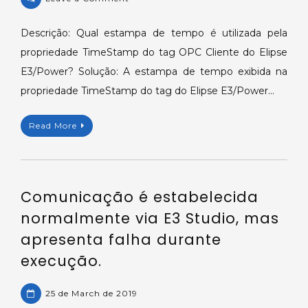
Estampa
de
Descrição: Qual estampa de tempo é utilizada pela
tempo
propriedade TimeStamp do tag OPC Cliente do Elipse
dos
E3/Power? Solução: A estampa de tempo exibida na
tags
propriedade TimeStamp do tag do Elipse E3/Power…
OPC.
Read More
Comunicação é estabelecida
normalmente via E3 Studio, mas
apresenta falha durante
execução.
25 de March de 2019