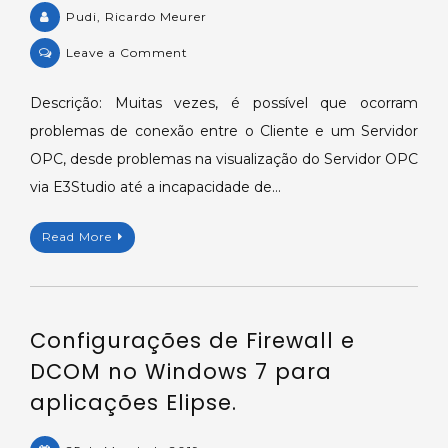
Pudi, Ricardo Meurer
on
Leave a Comment
Problemas
de
Descrição: Muitas vezes, é possível que ocorram
conexão
problemas de conexão entre o Cliente e um Servidor
entre
OPC, desde problemas na visualização do Servidor OPC
Cliente
via E3Studio até a incapacidade de…
e
Servidor
Read More
OPC.
Configurações de Firewall e
DCOM no Windows 7 para
aplicações Elipse.