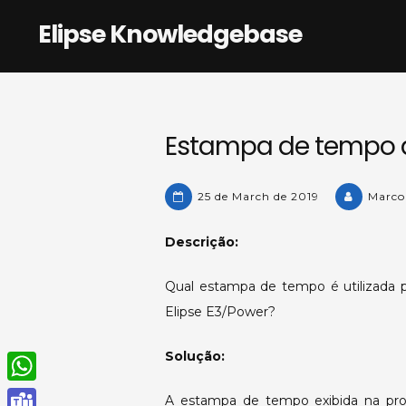
Skip
Elipse Knowledgebase
to
content
Estampa de tempo d
25 de March de 2019
Marco
Descrição:
Qual estampa de tempo é utilizada 
Elipse E3/Power?
Solução:
W
A estampa de tempo exibida na pr