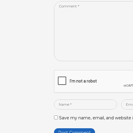
k
Comment
*
Name
Email
*
*
Save my name, email, and website i