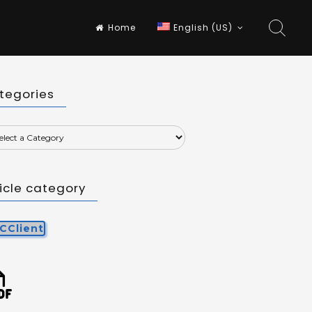
Home
English (US)
tegories
ticle category
CClient