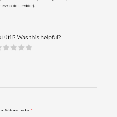
mesma do servidor).
oi útil? Was this helpful?
red fields are marked
*