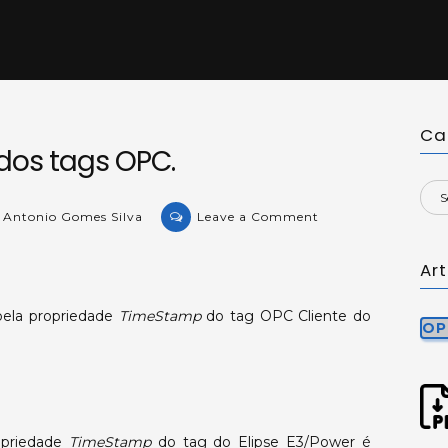
Ca
os tags OPC.
on
 Antonio Gomes Silva
Leave a Comment
Estampa
de
Ar
tempo
dos
pela propriedade
TimeStamp
do tag OPC Cliente do
OP
tags
OPC.
opriedade
TimeStamp
do tag do Elipse E3/Power é