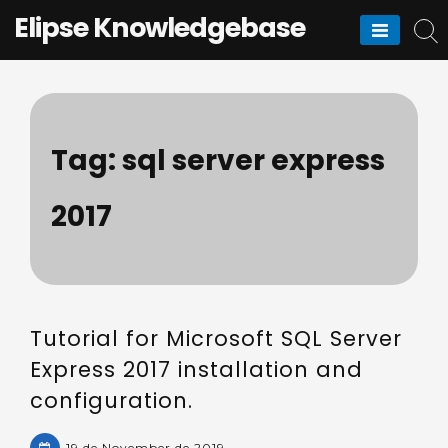
Skip
Elipse Knowledgebase
to
content
Tag:
sql server express
2017
Tutorial for Microsoft SQL Server
Express 2017 installation and
configuration.
19 de November de 2019