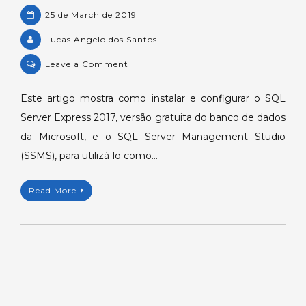
25 de March de 2019
Lucas Angelo dos Santos
on
Leave a Comment
Tutorial
de
Este artigo mostra como instalar e configurar o SQL
instalação
Server Express 2017, versão gratuita do banco de dados
e
da Microsoft, e o SQL Server Management Studio
configuração
(SSMS), para utilizá-lo como…
do
Microsoft®
Read More
SQL
Server®
Express
2017.