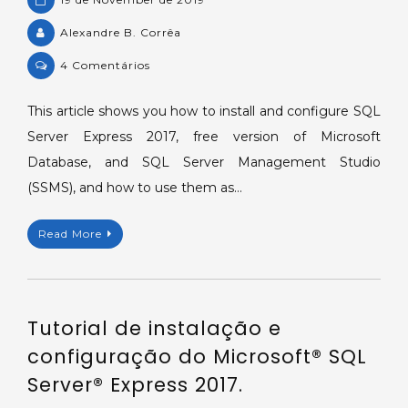
Alexandre B. Corrêa
on
4 Comentários
Tutorial
for
This article shows you how to install and configure SQL
Microsoft
Server Express 2017, free version of Microsoft
SQL
Database, and SQL Server Management Studio
Server
(SSMS), and how to use them as…
Express
2017
Read More
installation
and
configuration.
Tutorial de instalação e
configuração do Microsoft® SQL
Server® Express 2017.