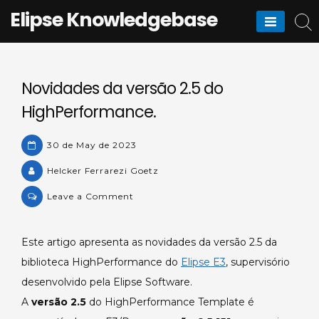
Skip
Elipse Knowledgebase
to
content
Novidades da versão 2.5 do
HighPerformance.
30 de May de 2023
Helcker Ferrarezi Goetz
on
Leave a Comment
Novidades
da
Este artigo apresenta as novidades da versão 2.5 da
versão
biblioteca HighPerformance do
Elipse E3
, supervisório
2.5
do
desenvolvido pela Elipse Software.
HighPerformance.
A
versão 2.5
do HighPerformance Template é