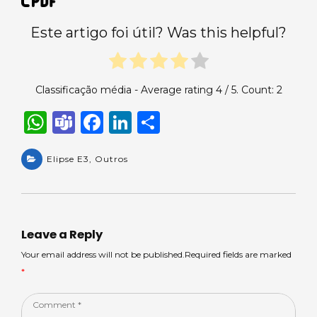
Este artigo foi útil? Was this helpful?
Classificação média - Average rating
4
/ 5. Count:
2
W
T
F
Li
S
h
e
a
n
h
a
Elipse E3
a
,
Outros
c
k
ar
ts
m
e
e
e
A
s
b
dI
p
o
n
Leave a Reply
p
o
Your email address will not be published.Required fields are marked
*
k
Comment