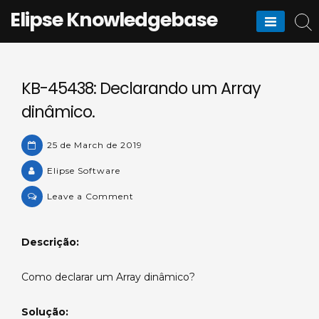
Skip
Elipse Knowledgebase
to
content
KB-45438: Declarando um Array
dinâmico.
25 de March de 2019
Elipse Software
on
Leave a Comment
KB-
45438:
Descrição:
Declarando
um
Como declarar um Array dinâmico?
Array
dinâmico.
Solução: