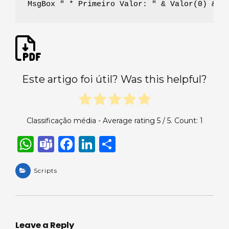
MsgBox " * Primeiro Valor: " & Valor(0) & "
Este artigo foi útil? Was this helpful?
Classificação média - Average rating
5
/ 5. Count:
1
W
T
F
Li
S
h
e
a
n
h
a
Scripts
a
c
k
ar
ts
m
e
e
e
A
s
b
dI
p
o
n
Leave a Reply