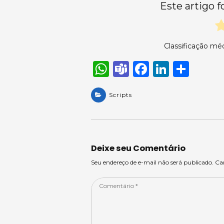
Este artigo f
Classificação mé
W
T
F
Li
S
h
e
a
n
h
a
Scripts
a
c
k
ar
ts
m
e
e
e
A
s
b
dI
p
o
n
Deixe seu Comentário
p
o
Seu endereço de e-mail não será publicado. C
k
Comentário
*