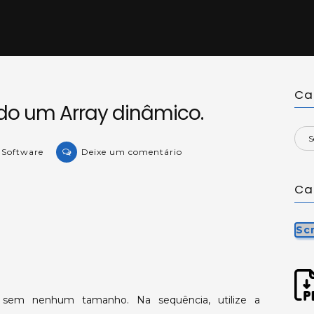
Ca
do um Array dinâmico.
on
e Software
Deixe um comentário
KB-
45438:
Ca
Declarando
um
Sc
Array
dinâmico.
ay sem nenhum tamanho. Na sequência, utilize a