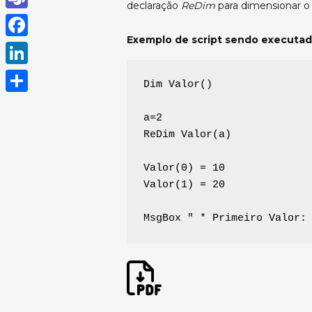
declaração
ReDim
para dimensionar o
h
T
a
Exemplo de script sendo executad
e
F
t
a
a
L
s
Dim Valor()
m
c
i
A
S
s
e
a=2
n
p
h
ReDim Valor(a)
b
k
p
a
o
e
Valor(0) = 10
r
o
Valor(1) = 20
d
e
k
I
MsgBox " * Primeiro Valor:
n