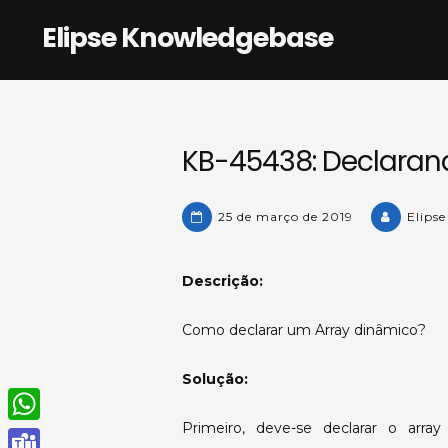
Skip
Elipse Knowledgebase
to
content
KB-45438: Declaran
25 de março de 2019
Elips
Descrição:
Como declarar um Array dinâmico?
Solução:
Primeiro, deve-se declarar o arr
W