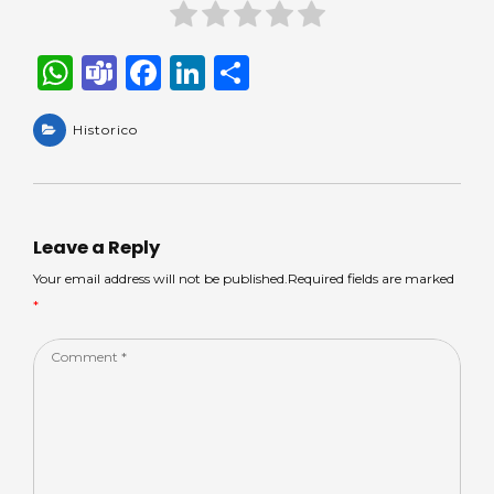
W
T
F
Li
S
h
e
a
n
h
a
Historico
a
c
k
ar
ts
m
e
e
e
A
s
b
dI
p
o
n
Leave a Reply
p
o
Your email address will not be published.Required fields are marked
*
k
Comment
*