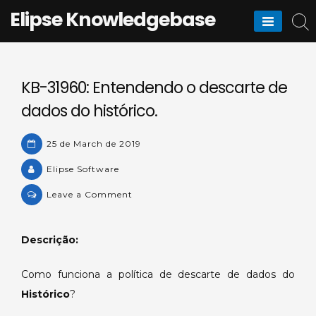
Skip
Elipse Knowledgebase
to
content
KB-31960: Entendendo o descarte de
dados do histórico.
25 de March de 2019
Elipse Software
on
Leave a Comment
KB-
31960:
Descrição:
Entendendo
o
Como funciona a política de descarte de dados do
descarte
Histórico
?
de
dados