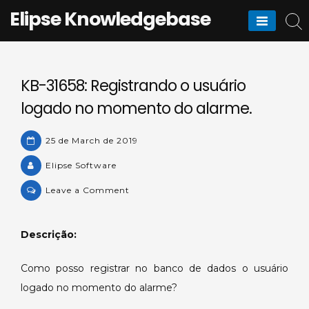
Skip
Elipse Knowledgebase
to
content
KB-31658: Registrando o usuário
logado no momento do alarme.
25 de March de 2019
Elipse Software
on
Leave a Comment
KB-
31658:
Descrição:
Registrando
o
Como posso registrar no banco de dados o usuário
usuário
logado no momento do alarme?
logado
no