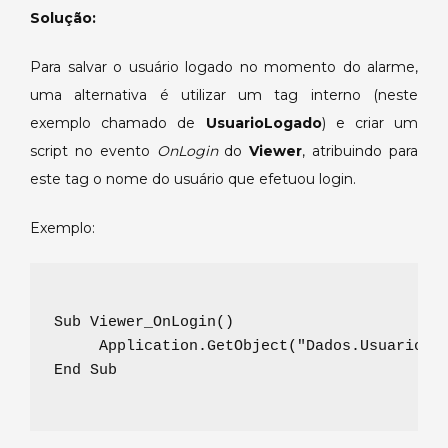
momento
Solução:
do
alarme.
Para salvar o usuário logado no momento do alarme,
uma alternativa é utilizar um tag interno (neste
exemplo chamado de
UsuarioLogado
) e criar um
script no evento
OnLogin
do
Viewer
, atribuindo para
este tag o nome do usuário que efetuou login.
Exemplo:
Sub Viewer_OnLogin()

     Application.GetObject("Dados.UsuarioLog
End Sub