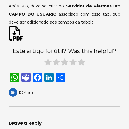
Após isto, deve-se criar no
Servidor de Alarmes
um
CAMPO DO USUÁRIO
associado com esse tag, que
deve ser adicionado aos campos da tabela.
Este artigo foi útil? Was this helpful?
W
T
F
Li
S
h
e
a
n
h
a
E3Alarm
a
c
k
ar
ts
m
e
e
e
A
s
b
dI
p
o
n
Leave a Reply