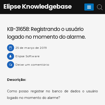
Skip
Elipse Knowledgebase
to
content
KB-31658: Registrando o usuário
logado no momento do alarme.
25 de março de 2019
Elipse Software
on
Deixe um comentário
KB-
31658:
Descrição:
Registrando
o
Como posso registrar no banco de dados o usuário
usuário
logado no momento do alarme?
logado
no