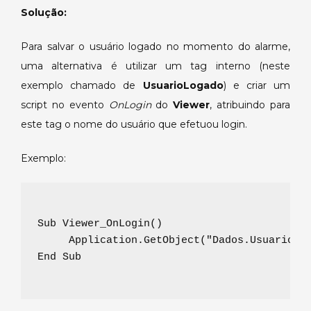
momento
Solução:
do
alarme.
Para salvar o usuário logado no momento do alarme,
uma alternativa é utilizar um tag interno (neste
exemplo chamado de
UsuarioLogado
) e criar um
script no evento
OnLogin
do
Viewer
, atribuindo para
este tag o nome do usuário que efetuou login.
Exemplo:
Sub Viewer_OnLogin()

     Application.GetObject("Dados.UsuarioLog
End Sub