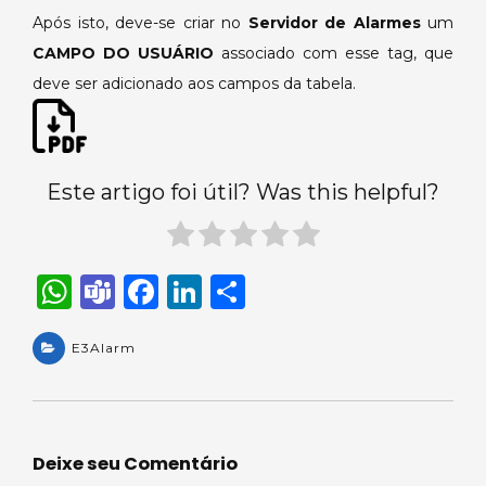
Após isto, deve-se criar no
Servidor de Alarmes
um
CAMPO DO USUÁRIO
associado com esse tag, que
deve ser adicionado aos campos da tabela.
Este artigo foi útil? Was this helpful?
W
T
F
Li
S
h
e
a
n
h
a
E3Alarm
a
c
k
ar
ts
m
e
e
e
A
s
b
dI
p
o
n
Deixe seu Comentário