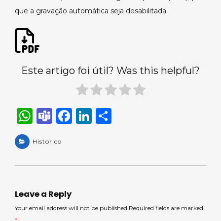
que a gravação automática seja desabilitada.
Este artigo foi útil? Was this helpful?
W
T
F
Li
S
h
e
a
n
h
a
Historico
a
c
k
ar
ts
m
e
e
e
A
s
b
dI
p
o
n
Leave a Reply
p
o
Your email address will not be published.Required fields are marked
*