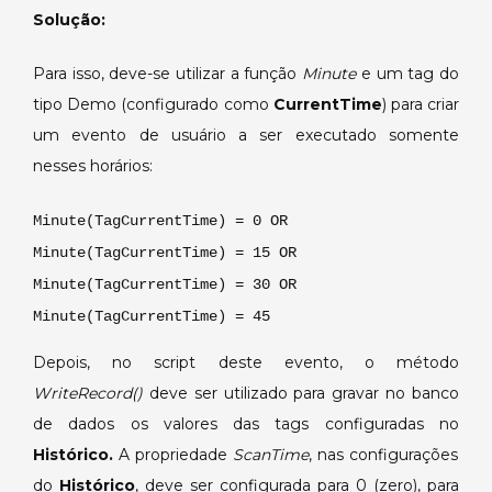
o
Solução:
minuto
é
Para isso, deve-se utilizar a função
Minute
e um tag do
múltiplo
tipo Demo (configurado como
CurrentTime
) para criar
de
um evento de usuário a ser executado somente
15.
nesses horários:
Minute(TagCurrentTime) = 0 OR
Minute(TagCurrentTime) = 15 OR
Minute(TagCurrentTime) = 30 OR
Minute(TagCurrentTime) = 45
Depois, no script deste evento, o método
WriteRecord()
deve ser utilizado para gravar no banco
de dados os valores das tags configuradas no
Histórico.
A propriedade
ScanTime
, nas configurações
do
Histórico
, deve ser configurada para 0 (zero), para