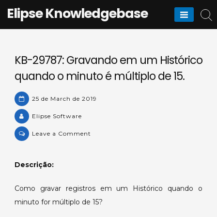
Skip
Elipse Knowledgebase
to
content
KB-29787: Gravando em um Histórico
quando o minuto é múltiplo de 15.
25 de March de 2019
Elipse Software
on
Leave a Comment
KB-
29787:
Descrição:
Gravando
em
Como gravar registros em um Histórico quando o
um
minuto for múltiplo de 15?
Histórico
quando