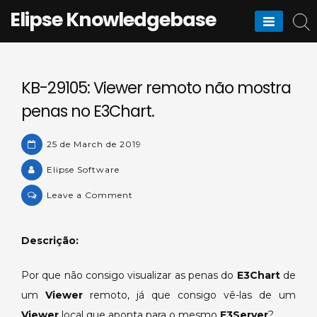
Skip
Elipse Knowledgebase
to
content
KB-29105: Viewer remoto não mostra
penas no E3Chart.
25 de March de 2019
Elipse Software
on
Leave a Comment
KB-
29105:
Descrição:
Viewer
remoto
Por que não consigo visualizar as penas do
E3Chart
de
não
um
Viewer
remoto, já que consigo vê-las de um
mostra
penas
Viewer
local que aponta para o mesmo
E3Server
?