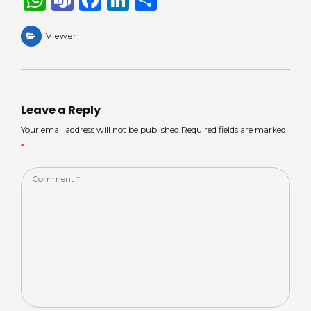
h
e
a
n
h
a
Viewer
a
c
k
ar
ts
m
e
e
e
A
s
b
dI
p
o
n
Leave a Reply
p
o
Your email address will not be published.Required fields are marked
*
k
Comment
*