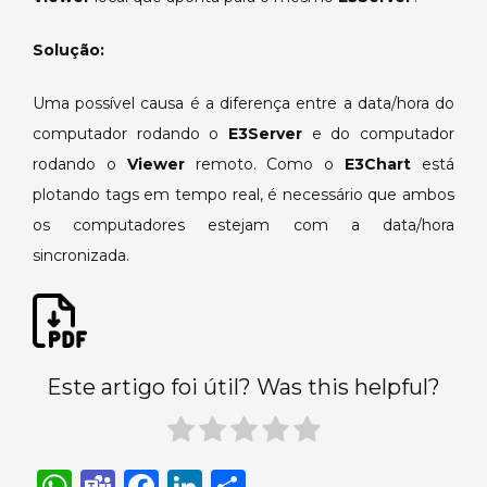
no
E3Chart.
Solução:
Uma possível causa é a diferença entre a data/hora do
computador rodando o
E3Server
e do computador
rodando o
Viewer
remoto. Como o
E3Chart
está
plotando tags em tempo real, é necessário que ambos
os computadores estejam com a data/hora
sincronizada.
Este artigo foi útil? Was this helpful?
W
T
F
Li
S