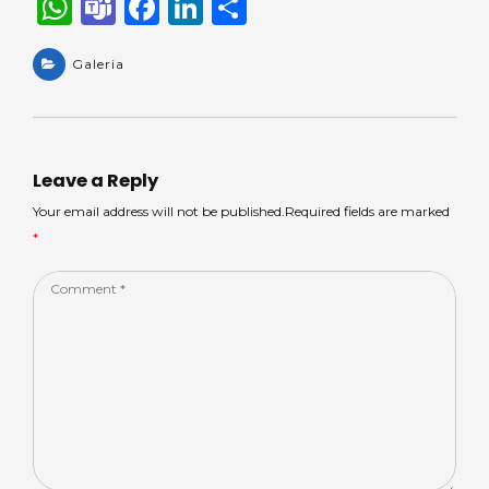
W
T
F
Li
S
h
e
a
n
h
a
Galeria
a
c
k
ar
ts
m
e
e
e
A
s
b
dI
p
o
n
Leave a Reply
p
o
Your email address will not be published.Required fields are marked
*
k
Comment
*