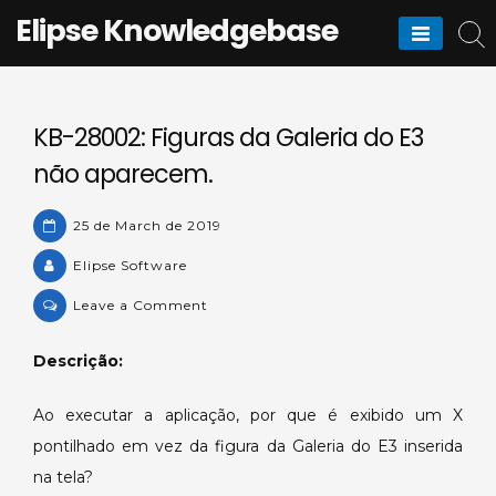
Skip
Elipse Knowledgebase
to
content
KB-28002: Figuras da Galeria do E3
não aparecem.
25 de March de 2019
Elipse Software
on
Leave a Comment
KB-
28002:
Descrição:
Figuras
da
Ao executar a aplicação, por que é exibido um X
Galeria
pontilhado em vez da figura da Galeria do E3 inserida
do
na tela?
E3