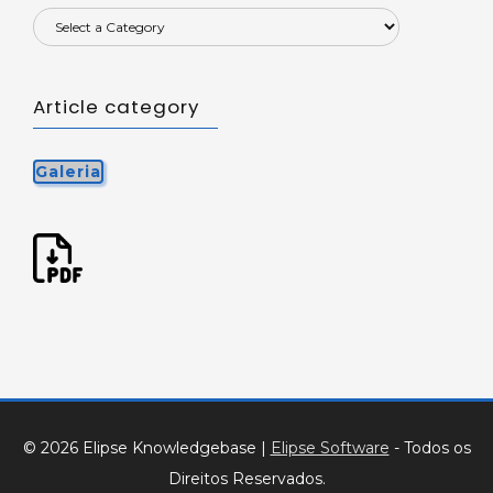
Article category
Galeria
© 2026 Elipse Knowledgebase
|
Elipse Software
- Todos os
Direitos Reservados.