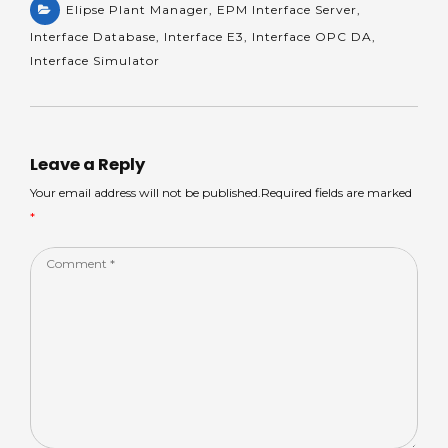
a
Elipse Plant Manager
a
c
k
,
EPM Interface Server
ar
,
Interface Database
,
Interface E3
,
Interface OPC DA
,
ts
m
e
e
e
Interface Simulator
A
s
b
dI
p
o
n
p
o
Leave a Reply
k
Your email address will not be published.Required fields are marked
*
Comment
*