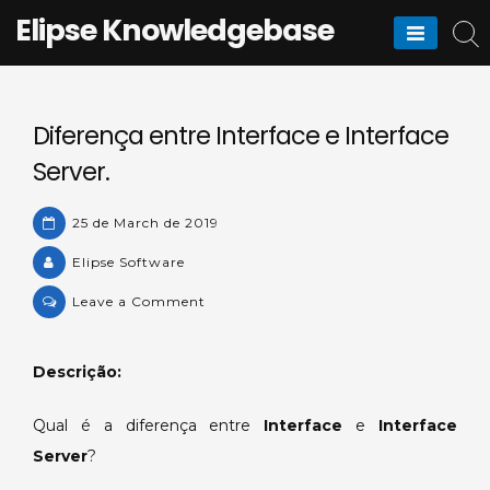
Skip
Elipse Knowledgebase
to
content
Diferença entre Interface e Interface
Server.
25 de March de 2019
Elipse Software
on
Leave a Comment
Diferença
entre
Descrição:
Interface
e
Qual é a diferença entre
Interface
e
Interface
Interface
Server
?
Server.