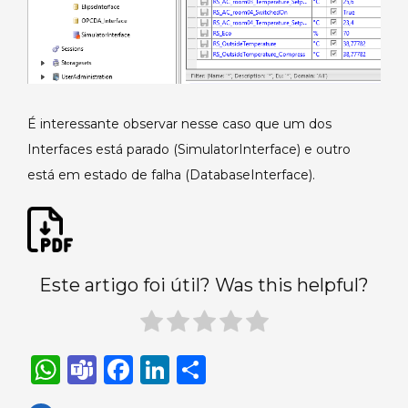
É interessante observar nesse caso que um dos
Interfaces está parado (SimulatorInterface) e outro
está em estado de falha (DatabaseInterface).
Este artigo foi útil? Was this helpful?
W
T
F
Li
S
h
e
a
n
h