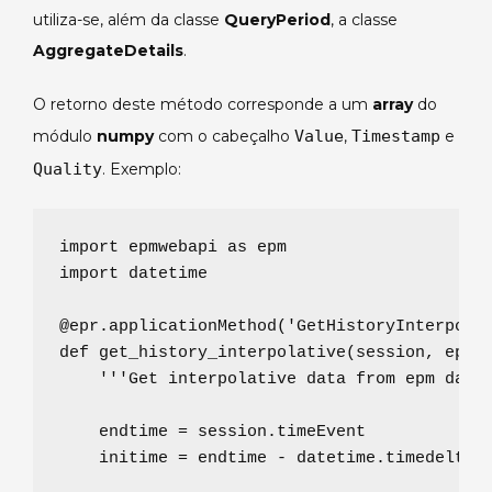
utiliza-se, além da classe
QueryPeriod
, a classe
AggregateDetails
.
O retorno deste método corresponde a um
array
do
módulo
numpy
com o cabeçalho
Value
,
Timestamp
e
Quality
. Exemplo:
import
 epmwebapi 
as
import
 datetime

@epr.applicationMethod
(
'
GetHistoryInterpola
def
get_history_interpolative
(
session
, 
epmd
'''
Get interpolative data from epm data
    endtime 
=
 session.timeEvent

    initime 
=
 endtime 
-
 datetime.timedelta(s