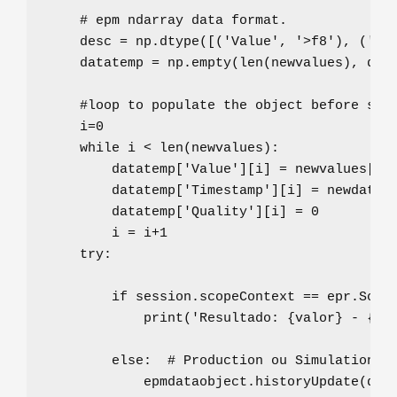
# epm ndarray data format.
    desc 
=
 np.dtype([(
'
Value
'
, 
'
>f8
'
), (
'
Ti
    datatemp 
=
 np.empty(
len
(newvalues), 
dty
#loop to populate the object before sen
    i
=
0
while
 i 
<
len
(newvalues):

        datatemp[
'
Value
'
][i] 
=
 newvalues[i]

        datatemp[
'
Timestamp
'
][i] 
=
 newdates[
        datatemp[
'
Quality
'
][i] 
=
0
        i 
=
 i
+
1
try
:

if
 session.scopeContext 
==
 epr.Scope
print
(
'
Resultado: 
{valor}
 - 
{ti
else
:  
# Production ou Simulation
            epmdataobject.historyUpdate(data