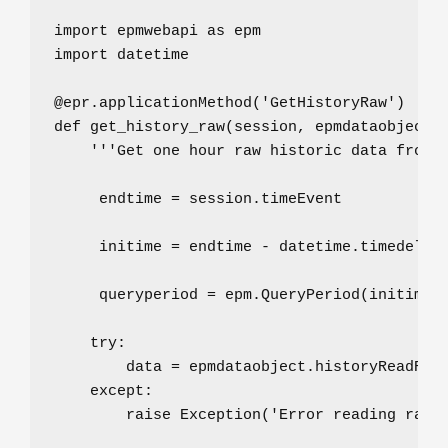
import
 epmwebapi 
as
import
 datetime

@epr.applicationMethod
(
'
GetHistoryRaw
'
def
get_history_raw
(
session
, 
epmdataobject
):
'''
Get one hour raw historic data from 
     endtime 
=
 session.timeEvent

     initime 
=
 endtime 
-
 datetime.timedelta(
     queryperiod 
=
 epm.QueryPeriod(initime, 
try
:

        data 
=
 epmdataobject.historyReadRaw(
except
:

raise
Exception
(
'
Error reading raw 