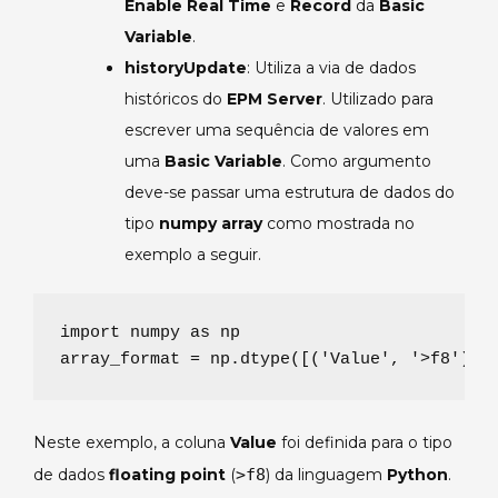
Enable Real Time
e
Record
da
Basic
Variable
.
historyUpdate
: Utiliza a via de dados
históricos do
EPM Server
. Utilizado para
escrever uma sequência de valores em
uma
Basic Variable
. Como argumento
deve-se passar uma estrutura de dados do
tipo
numpy array
como mostrada no
exemplo a seguir.
import
 numpy 
as
 np

array_format 
=
 np.dtype([(
'
Value
'
, 
'
>f8
'
), 
Neste exemplo, a coluna
Value
foi definida para o tipo
de dados
floating point
(
>f8
) da linguagem
Python
.