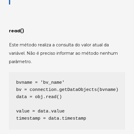
read()
Este método realiza a consulta do valor atual da
variável. Não é preciso informar ao método nenhum
parâmetro.
bvname 
=
'
bv_name
'
bv 
=
 connection.getDataObjects(bvname)

data 
=
 obj.read()

value 
=
 data.value

timestamp 
=
 data.timestamp