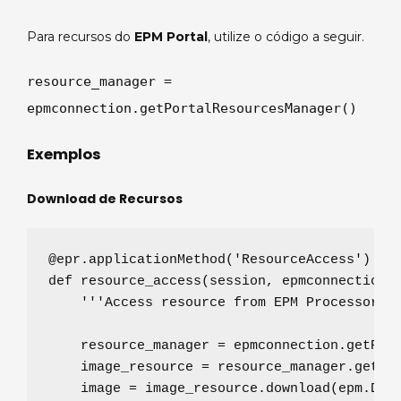
Para recursos do
EPM Portal
, utilize o código a seguir.
resource_manager =
epmconnection.getPortalResourcesManager()
Exemplos
Download de Recursos
@epr.applicationMethod
(
'
ResourceAccess
'
def
resource_access
(
session
, 
epmconnection
):
'''
Access resource from EPM Processor 
'
    resource_manager 
=
 epmconnection.getProc
    image_resource 
=
 resource_manager.getRe
    image 
=