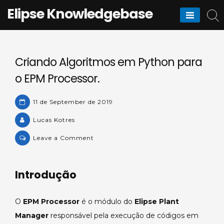
Skip
Elipse Knowledgebase
to
content
Criando Algoritmos em Python para
o EPM Processor.
11 de September de 2019
Lucas Kotres
on
Leave a Comment
Criando
Algoritmos
Introdução
em
Python
para
O
EPM Processor
é o módulo do
Elipse Plant
o
Manager
responsável pela execução de códigos em
EPM