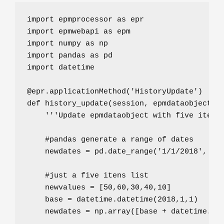
import
 epmprocessor 
as
import
 epmwebapi 
as
import
 numpy 
as
import
 pandas 
as
import
 datetime

@epr.applicationMethod
(
'
HistoryUpdate
'
def
history_update
(
session
, 
epmdataobject
):

'''
Update epmdataobject with five itens
#pandas generate a range of dates
    newdates 
=
 pd.date_range(
'
1/1/2018
'
, 
pe
#just a five itens list
    newvalues 
=
 [
50
,
60
,
30
,
40
,
10
]

    base 
=
 datetime.datetime(
2018
,
1
,
1
)

    newdates 
=
 np.array([base 
+
 datetime.ti