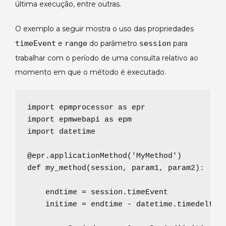
última execução, entre outras.
O exemplo a seguir mostra o uso das propriedades
timeEvent
e
range
do parâmetro
session
para
trabalhar com o período de uma consulta relativo ao
momento em que o método é executado.
import
 epmprocessor 
as
import
 epmwebapi 
as
import
 datetime

@epr.applicationMethod
(
'
MyMethod
'
def
my_method
(
session
, 
param1
, 
param2
):

    endtime 
=
 session.timeEvent

    initime 
=
 endtime 
-
 datetime.timedelta(s