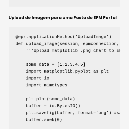
Upload de Imagem para uma Pasta do EPM Portal
@epr.applicationMethod
(
'
UploadImage
'
def
upload_image
(
session
, 
epmconnection
, 
pa
'''
Upload matplotlib .png chart to EPM 
    some_data 
=
 [
1
,
2
,
3
,
4
,
5
]

import
 matploptlib.pyplot 
as
 plt

import
 io

import
 mimetypes

    plt.plot(some_data)    

    buffer 
=
 io.BytesIO()    

    plt.savefig(buffer, 
format
=
'
png
'
) 
#salv
    buffer.seek(
0
)
