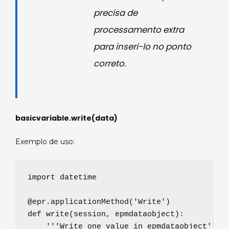
precisa de
processamento extra
para inseri-lo no ponto
correto.
basicvariable.write(data)
Exemplo de uso:
import
 datetime

@epr.applicationMethod
(
'
Write
'
def
write
(
session
, 
epmdataobject
):

'''
Write one value in epmdataobject
'''