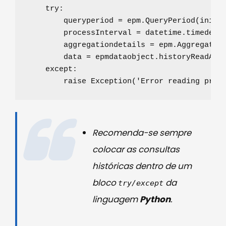
try
:

        queryperiod 
=
 epm.QueryPeriod(initim
        processInterval 
=
 datetime.timedelt
        aggregationdetails 
=
 epm.AggregateDe
        data 
=
 epmdataobject.historyReadAggr
except
:

raise
Exception
(
'
Error reading proc
Recomenda-se sempre
colocar as consultas
históricas dentro de um
bloco
da
try/except
linguagem
Python
.