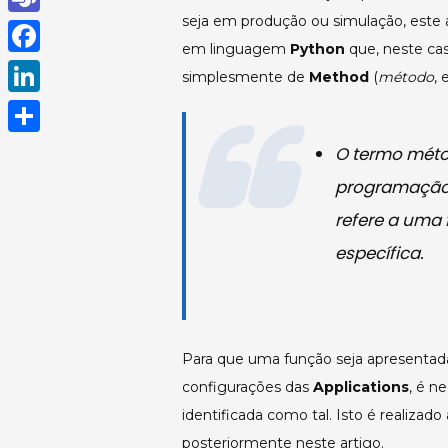
h
seja em produção ou simulação, este 
T
em linguagem
Python
que, neste ca
a
e
F
simplesmente de
Method
(
método
,
t
a
a
L
s
m
c
i
A
S
O termo
mét
s
e
n
p
h
programação 
b
k
p
a
refere a uma
o
e
r
específica.
o
d
e
k
I
n
Para que uma função seja apresent
configurações das
Applications
, é n
identificada como tal. Isto é realizad
posteriormente neste artigo.