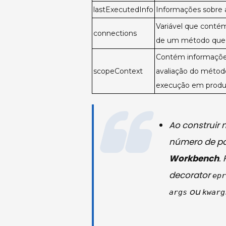
lastExecutedInfo
Informações sobre 
Variável que conté
connections
de um método que
Contém informações
scopeContext
avaliação do método
execução em produ
Ao construir 
número de pa
Workbench
.
decorator
ep
ou
args
kwarg