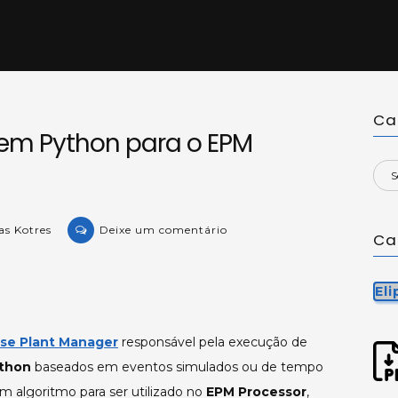
Ca
 em Python para o EPM
on
as Kotres
Deixe um comentário
Ca
Criando
Algoritmos
em
El
Python
para
pse Plant Manager
responsável pela execução de
o
thon
baseados em eventos simulados ou de tempo
EPM
m algoritmo para ser utilizado no
EPM Processor
,
Processor.