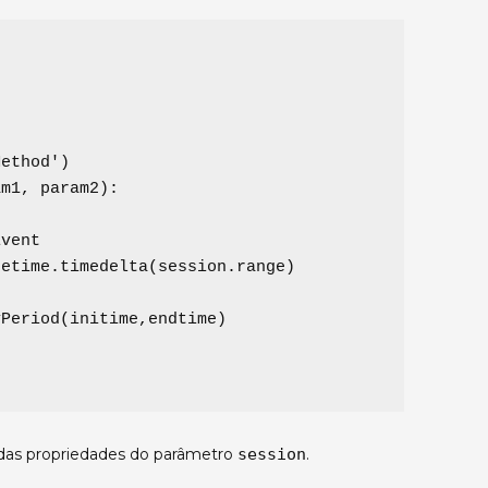
Method
'
am1
, 
param2
):

vent

etime.timedelta(session.range)

Period(initime,endtime)

 das propriedades do parâmetro
session
.