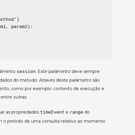
Method
'
am1
, 
param2
):

arâmetro
session
. Este parâmetro deve sempre
dados do método. Através deste parâmetro são
evento, como por exemplo: contexto de execução e
entre outras.
ar as propriedades
timeEvent
e
range
do
om o período de uma consulta relativo ao momento