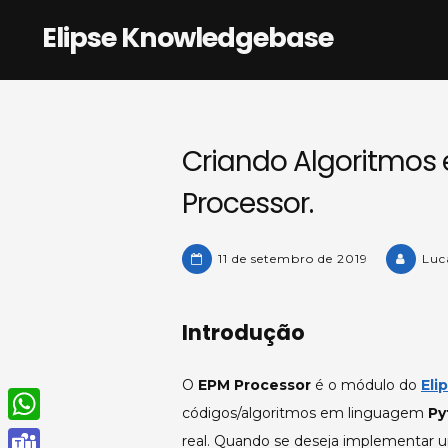
Skip
Elipse Knowledgebase
to
content
Criando Algoritmos
Processor.
11 de setembro de 2019
Luc
Introdução
O
EPM Processor
é o módulo do
Eli
códigos/algoritmos em linguagem
Py
W
real. Quando se deseja implementar u