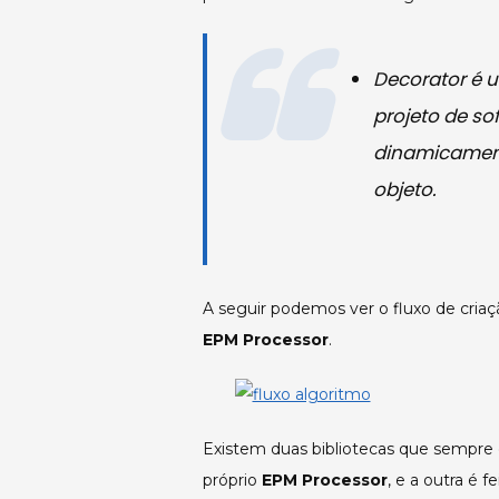
Decorator
é u
projeto de so
dinamicament
objeto.
A seguir podemos ver o fluxo de cria
EPM Processor
.
Existem duas bibliotecas que sempre
próprio
EPM Processor
, e a outra é 