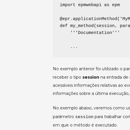
import
 epmwebapi 
as
 epm

@epr.applicationMethod
(
'
My
def
my_method
(
session
, 
par
'''
Documentation
'''
...
No exemplo anterior foi utilizado o p
receber o tipo
session
na entrada de 
acessíveis informações relativas ao 
informações sobre a última execução, 
No exemplo abaixo, veremos como us
parâmetro
session
para trabalhar c
em que o método é executado.