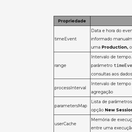
Propriedade
Data e hora do eve
timeEvent
informado manualm
uma
Production,
o
Intervalo de tempo
range
parâmetro
timeEv
consultas aos dado
Intervalo de temp
processInterval
agregação
Lista de parâmetro
parametersMap
opção
New Sessio
Memória de execuçã
userCache
entre uma execução