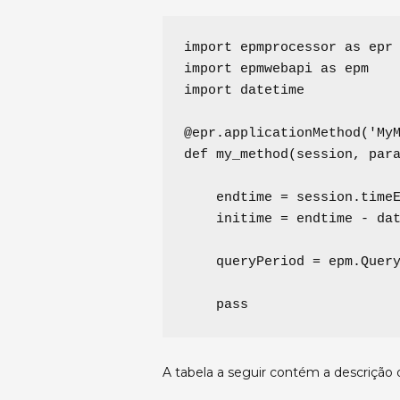
import
 epmprocessor 
as
import
 epmwebapi 
as
import
 datetime

@epr.applicationMethod
(
'
My
def
my_method
(
session
, 
par
    endtime 
=
 session.timeE
    initime 
=
 endtime 
-
 dat
    queryPeriod 
=
 epm.Query
pass
A tabela a seguir contém a descrição