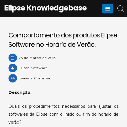
Skip
Elipse Knowledgebase
to
content
Comportamento dos produtos Elipse
Software no Horário de Verão.
25 de March de 2019
Elipse Software
on
Leave a Comment
Comportamento
dos
Descrição:
produtos
Elipse
Quais os procedimentos necessários para ajustar os
Software
softwares da Elipse com o início ou fim do horário de
no
verão?
Horário