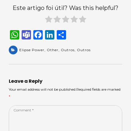
Este artigo foi útil? Was this helpful?
W
T
F
Li
S
h
e
a
n
h
a
Elipse Power
a
c
,
Other
k
,
Outros
ar
,
Outros
ts
m
e
e
e
A
s
b
dI
p
o
n
Leave a Reply
p
o
Your email address will not be published.Required fields are marked
*
k
Comment
*