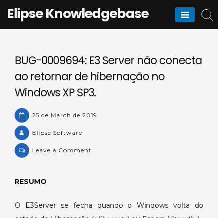
Skip
Elipse Knowledgebase
to
content
BUG-0009694: E3 Server não conecta
ao retornar de hibernação no
Windows XP SP3.
25 de March de 2019
Elipse Software
on
Leave a Comment
BUG-
0009694:
RESUMO
E3
Server
O E3Server se fecha quando o Windows volta do
não