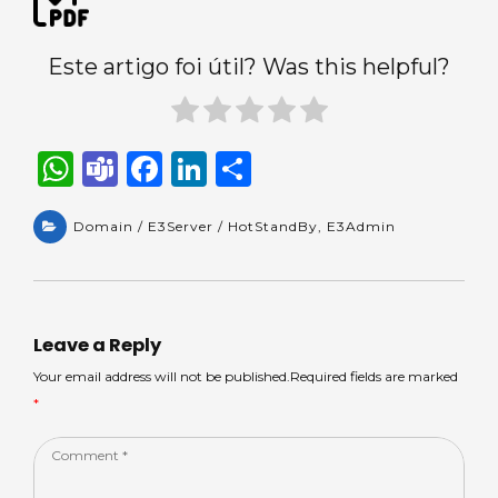
Este artigo foi útil? Was this helpful?
W
T
F
Li
S
h
e
a
n
h
a
Domain / E3Server / HotStandBy
a
c
k
ar
,
E3Admin
ts
m
e
e
e
A
s
b
dI
p
o
n
Leave a Reply
p
o
Your email address will not be published.Required fields are marked
*
k
Comment
*