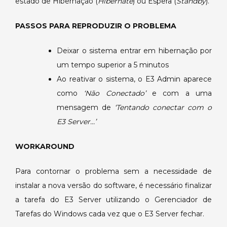
estado de Hibernação (
conecta
Hibernate
) ou Espera (
Standby
).
ao
retornar
PASSOS PARA REPRODUZIR O PROBLEMA
de
hibernação
Deixar o sistema entrar em hibernação por
no
um tempo superior a 5 minutos
Windows
Ao reativar o sistema, o E3 Admin aparece
XP
como
‘Não Conectado’
e com a uma
SP3.
mensagem de
‘Tentando conectar com o
E3 Server…’
WORKAROUND
Para contornar o problema sem a necessidade de
instalar a nova versão do software, é necessário finalizar
a tarefa do E3 Server utilizando o Gerenciador de
Tarefas do Windows cada vez que o E3 Server fechar.