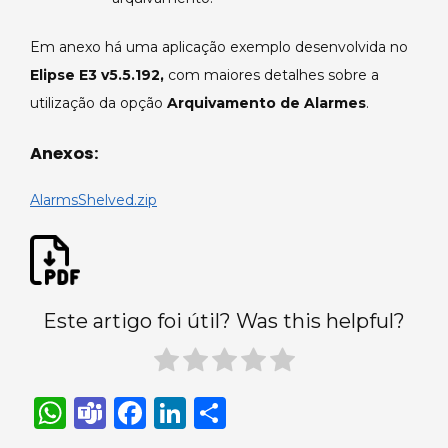
Em anexo há uma aplicação exemplo desenvolvida no
Elipse E3 v5.5.192,
com maiores detalhes sobre a
utilização da opção
Arquivamento de Alarmes
.
Anexos:
AlarmsShelved.zip
Este artigo foi útil? Was this helpful?
W
T
F
Li
S
h
e
a
n
h