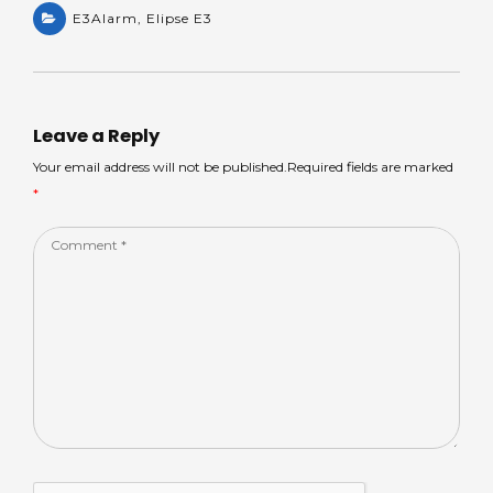
a
E3Alarm
a
,
Elipse E3
c
k
ar
ts
m
e
e
e
A
s
b
dI
p
o
n
Leave a Reply
p
o
Your email address will not be published.Required fields are marked
*
k
Comment
*