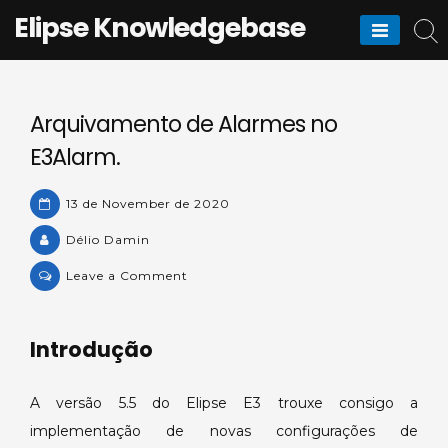
Skip
Elipse Knowledgebase
to
content
Arquivamento de Alarmes no
E3Alarm.
13 de November de 2020
Délio Damin
on
Leave a Comment
Arquivamento
de
Introdução
Alarmes
no
E3Alarm.
A versão 5.5 do Elipse E3 trouxe consigo a
implementação de novas configurações de