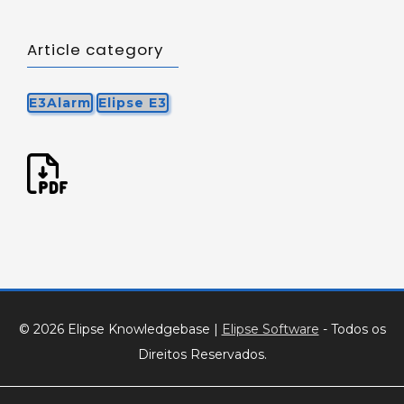
Article category
E3Alarm
Elipse E3
© 2026 Elipse Knowledgebase
|
Elipse Software
- Todos os
Direitos Reservados.