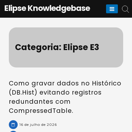
Skip
Elipse Knowledgebase
to
content
Categoria:
Elipse E3
Como gravar dados no Histórico
(DB.Hist) evitando registros
redundantes com
CompressedTable.
16 de julho de 2026