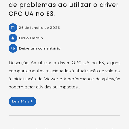
de problemas ao utilizar o driver
OPC UA no E3.
26 de janeiro de 2026
Délio Damin
on
Deixe um comentário
Dicas
de
Descrição Ao utilizar o driver OPC UA no E3, alguns
performance
comportamentos relacionados à atualização de valores,
e
à inicialização do Viewer e à performance da aplicação
solução
podem gerar dúvidas ou impactos…
de
problemas
Leia Mais
ao
utilizar
o
driver