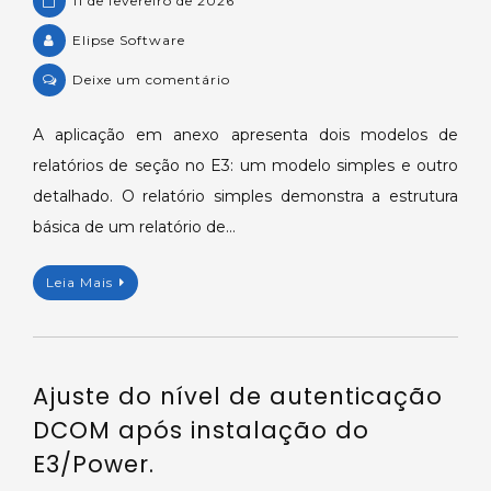
11 de fevereiro de 2026
Elipse Software
on
Deixe um comentário
Aplicação
exemplo:
A aplicação em anexo apresenta dois modelos de
relatórios
relatórios de seção no E3: um modelo simples e outro
de
detalhado. O relatório simples demonstra a estrutura
seção
básica de um relatório de…
simples
e
Leia Mais
detalhados.
Ajuste do nível de autenticação
DCOM após instalação do
E3/Power.