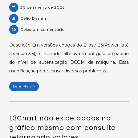
30 de janeiro de 2026
Délio Damin
on
Deixe um comentário
Ajuste
do
Descrição Em versões antigas do Elipse E3/Power (até
nível
a versão 3.5), o instalador alterava a configuração padrão
de
do nível de autenticação DCOM da máquina. Essa
autenticação
modificação pode causar diversos problemas…
DCOM
após
Leia Mais
instalação
do
E3/Power.
E3Chart não exibe dados no
gráfico mesmo com consulta
retornando valores.