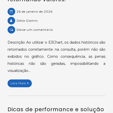
26 de janeiro de 2026
Délio Damin
on
Deixe um comentário
E3Chart
não
Descrição Ao utilizar o E3Chart, os dados históricos são
exibe
retornados corretamente na consulta, porém não são
dados
exibidos no gráfico. Como consequência, as penas
no
históricas não são geradas, impossibilitando a
gráfico
visualização…
mesmo
com
consulta
Leia Mais
retornando
valores.
Dicas de performance e solução