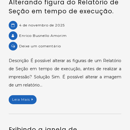
Alterando figura do Relatório de
OPC
UA
Seção em tempo de execução.
no
E3.
4 de novembro de 2025
Enrico Busnello Amorim
on
Deixe um comentário
Alterando
figura
Descrição É possível alterar as figuras de um Relatório
do
de Seção em tempo de execução, antes de realizar a
Relatório
impressão? Solução Sim. É possível alterar a imagem
de
de um relatório…
Seção
em
Leia Mais
tempo
de
execução.
Exibindo a janela de