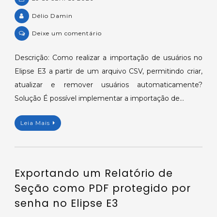
Délio Damin
on
Deixe um comentário
Importação
de
Descrição: Como realizar a importação de usuários no
usuários
Elipse E3 a partir de um arquivo CSV, permitindo criar,
via
atualizar e remover usuários automaticamente?
CSV
Solução É possível implementar a importação de…
no
Elipse
Leia Mais
E3
(criar,
alterar
e
Exportando um Relatório de
remover).
Seção como PDF protegido por
senha no Elipse E3