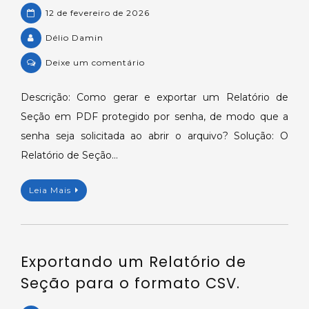
12 de fevereiro de 2026
Délio Damin
on
Deixe um comentário
Exportando
um
Descrição: Como gerar e exportar um Relatório de
Relatório
Seção em PDF protegido por senha, de modo que a
de
senha seja solicitada ao abrir o arquivo? Solução: O
Seção
Relatório de Seção…
como
PDF
Leia Mais
protegido
por
senha
no
Exportando um Relatório de
Elipse
E3
Seção para o formato CSV.