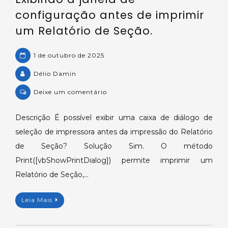
configuração antes de imprimir
um Relatório de Seção.
1 de outubro de 2025
Délio Damin
on
Deixe um comentário
Exibindo
a
Descrição É possível exibir uma caixa de diálogo de
janela
seleção de impressora antes da impressão do Relatório
de
de Seção? Solução Sim. O método
configuração
Print([vbShowPrintDialog]) permite imprimir um
antes
Relatório de Seção,…
de
imprimir
um
Leia Mais
Relatório
de