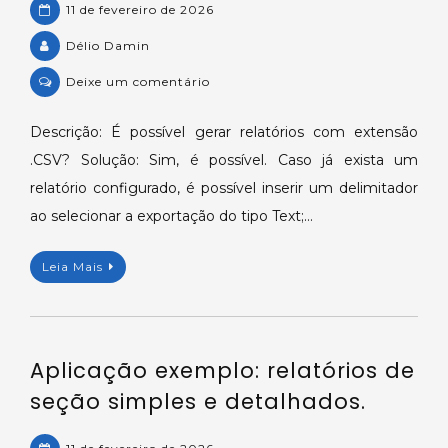
11 de fevereiro de 2026
Délio Damin
on
Deixe um comentário
Exportando
um
Descrição: É possível gerar relatórios com extensão
Relatório
.CSV? Solução: Sim, é possível. Caso já exista um
de
relatório configurado, é possível inserir um delimitador
Seção
ao selecionar a exportação do tipo Text;…
para
o
Leia Mais
formato
CSV.
Aplicação exemplo: relatórios de
seção simples e detalhados.