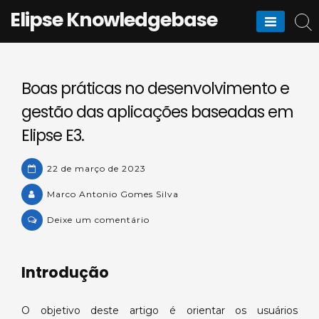
Skip
Elipse Knowledgebase
to
content
Boas práticas no desenvolvimento e
gestão das aplicações baseadas em
Elipse E3.
22 de março de 2023
Marco Antonio Gomes Silva
on
Deixe um comentário
Boas
práticas
Introdução
no
desenvolvimento
e
O objetivo deste artigo é orientar os usuários