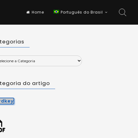
Home
Português do Brasil
tegorias
tegoria do artigo
rdkey