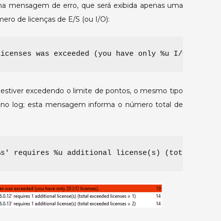
uma mensagem de erro, que será exibida apenas uma
ero de licenças de E/S (ou I/O):
 estiver excedendo o limite de pontos, o mesmo tipo
o log; esta mensagem informa o número total de
%s' requires %u additional license(s) (total excee