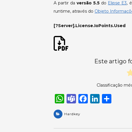
A partir da
versão 5.5
do
Elipse E3
, 
runtime, através do
Objeto Informaçõe
[?Server].License.IoPoints.Used
Este artigo f
Classificação mé
W
T
F
Li
S
h
e
a
n
h
a
Hardkey
a
c
k
ar
ts
m
e
e
e