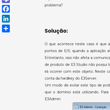
h
problema?
T
a
e
F
t
a
a
L
s
Solução:
m
c
i
A
S
s
e
n
O que acontece neste caso é que a
p
h
b
k
pontos de E/S; quando a aplicação at
p
a
o
Entretanto, isso não afeta a comuni
e
r
o
de produto de E3 Studio não possui l
d
e
irá ocorrer com este objeto. Neste 
k
I
conta da hardkey do E3Server.
n
Um modo de evitar este tipo de prob
que o domínio está utilizando. Para 
E3Admin: