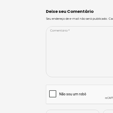
A
s
b
dI
p
o
n
Deixe seu Comentário
p
o
Seu endereço de e-mail não será publicado. C
k
Comentário
*
Nome
Email