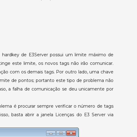
de
E/S
disponíveis
na
hardkey.
 hardkey de E3Server possui um limite máximo de
inge este limite, os novos tags não irão comunicar.
cação com os demais tags. Por outro lado, uma chave
imite de pontos; portanto este tipo de problema não
caso, a falha de comunicação se deu unicamente por
lema é procurar sempre verificar o número de tags
isso, basta abrir a janela Licenças do E3 Server via