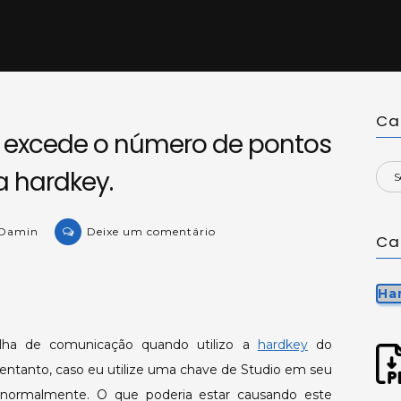
Ca
o excede o número de pontos
a hardkey.
on
 Damin
Deixe um comentário
Ca
KB-
99877:
Aplicativo
Ha
excede
o
alha de comunicação quando utilizo a
hardkey
do
número
ntanto, caso eu utilize uma chave de Studio em seu
de
 normalmente. O que poderia estar causando este
pontos