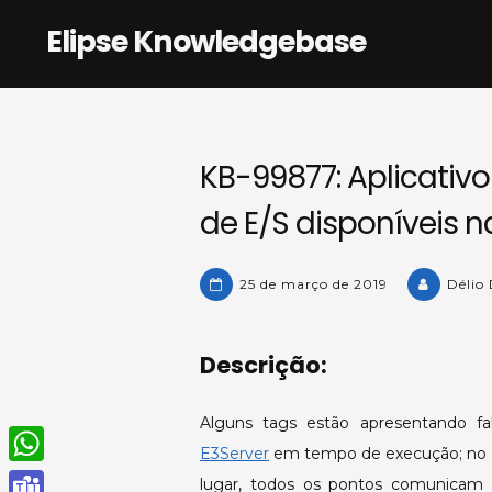
Skip
Elipse Knowledgebase
to
content
KB-99877: Aplicativ
de E/S disponíveis n
25 de março de 2019
Délio
Descrição:
Alguns tags estão apresentando f
E3Server
em tempo de execução; no e
W
lugar, todos os pontos comunicam