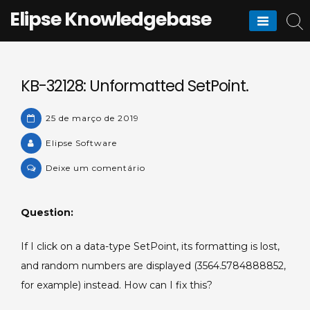
Skip
Elipse Knowledgebase
to
content
KB-32128: Unformatted SetPoint.
25 de março de 2019
Elipse Software
on
Deixe um comentário
KB-
32128:
Question:
Unformatted
SetPoint.
If I click on a data-type SetPoint, its formatting is lost,
and random numbers are displayed (3564.5784888852,
for example) instead. How can I fix this?