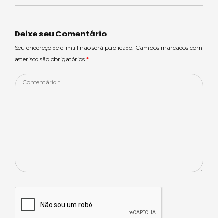
ts
m
e
e
e
A
s
b
dI
p
o
n
Deixe seu Comentário
p
o
Seu endereço de e-mail não será publicado. Campos marcados com
asterisco são obrigatórios
*
k
Comentário
*