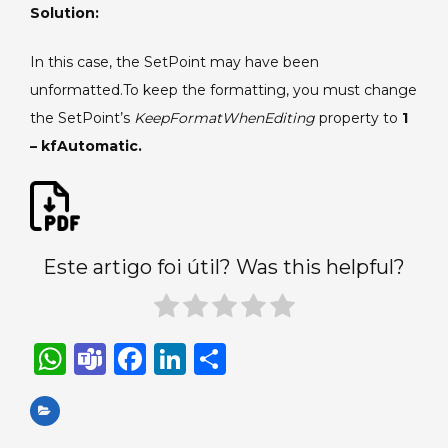
Solution:
In this case, the SetPoint may have been
unformatted.To keep the formatting, you must change
the SetPoint’s
KeepFormatWhenEditing
property to
1
– kfAutomatic.
Este artigo foi útil? Was this helpful?
W
T
F
Li
S
h
e
a
n
h
a
a
c
k
ar