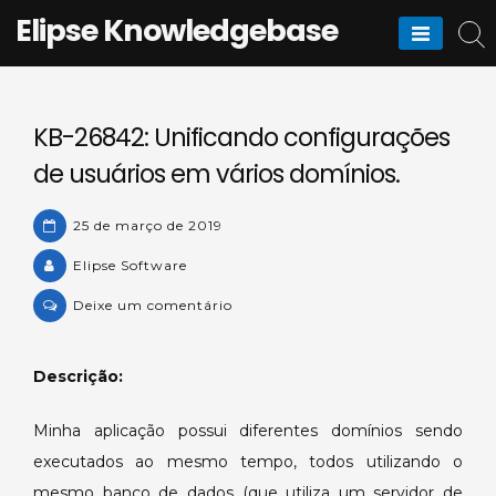
Skip
Elipse Knowledgebase
to
content
KB-26842: Unificando configurações
de usuários em vários domínios.
25 de março de 2019
Elipse Software
on
Deixe um comentário
KB-
26842:
Descrição:
Unificando
configurações
Minha aplicação possui diferentes domínios sendo
de
executados ao mesmo tempo, todos utilizando o
usuários
em
mesmo banco de dados (que utiliza um servidor de