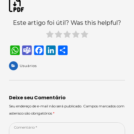
Este artigo foi útil? Was this helpful?
W
T
F
Li
S
h
e
a
n
h
a
Usuários
a
c
k
ar
ts
m
e
e
e
A
s
b
dI
p
o
n
Deixe seu Comentário
p
o
Seu endereço de e-mail não será publicado. Campos marcados com
asterisco são obrigatórios
*
k
Comentário