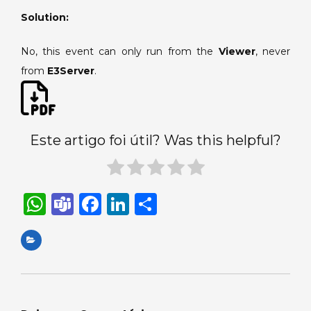
Server.
Solution:
No, this event can only run from the
Viewer
, never
from
E3Server
.
Este artigo foi útil? Was this helpful?
W
T
F
Li
S
h
e
a
n
h
a
a
c
k
ar
ts
m
e
e
e
A
s
b
dI