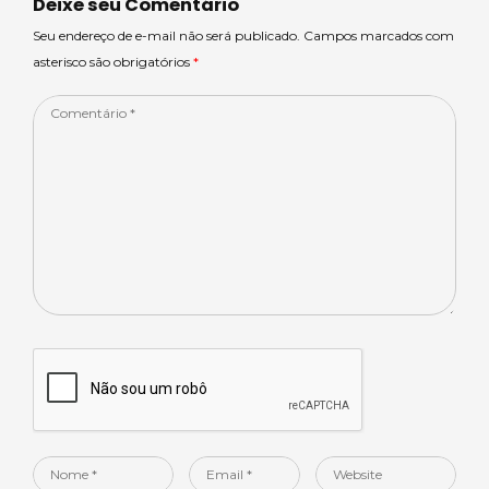
p
o
n
Deixe seu Comentário
p
o
Seu endereço de e-mail não será publicado. Campos marcados com
asterisco são obrigatórios
*
k
Comentário
*
Nome
Email
Website