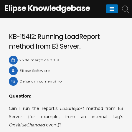
Skip
Elipse Knowledgebase
to
content
KB-15412: Running LoadReport
method from E3 Server.
25 de março de 2019
Elipse Software
on
Deixe um comentário
KB-
15412:
Question:
Running
Can I run the report’s
LoadReport
method from E3
LoadReport
method
Server (for example, from an internal tag’s
from
OnValueChanged
event)?
E3