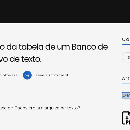
Ca
o da tabela de um Banco de
o de texto.
on
 Software
Leave a Comment
Ar
Salvando
o
conteúdo
Da
da
anco de Dados em um arquivo de texto?
tabela
de
um
Banco