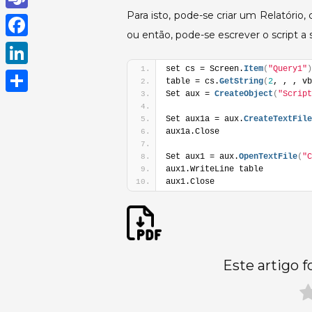
h
Para isto, pode-se criar um Relatório,
T
ou então, pode-se escrever o script a 
a
e
F
t
a
a
set cs = Screen.
Item
(
"Query1"
)
L
s
table = cs.
GetString
(
2
, , , vb
m
c
Set aux = 
CreateObject
(
"Script
i
A
S
s
e
n
Set aux1a = aux.
CreateTextFile
p
h
aux1a.Close
b
k
p
a
Set aux1 = aux.
OpenTextFile
(
"C
o
e
r
aux1.WriteLine table
o
aux1.Close
d
e
k
I
n
Este artigo f