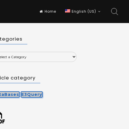
Home
English (US)
tegories
ticle category
taBases
E3Query