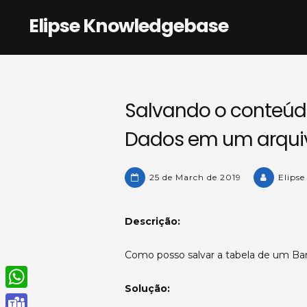
Skip
Elipse Knowledgebase
to
content
Salvando o conteúd
Dados em um arquiv
25 de March de 2019
Elipse
Descrição:
Como posso salvar a tabela de um B
Solução:
W