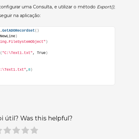
 configurar uma Consulta, e utilizar o método
Export()
;
de
Dados
seguir na aplicação:
em
um
.
GetADORecordset
(
)
NewLine
)
arquivo
ing.FileSystemObject"
)
de
texto.
(
"C:\Text1.txt"
, True
)
:\Text1.txt"
,
8
)
oi útil? Was this helpful?