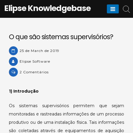
Skip
Elipse Knowledgebase
to
content
O que são sistemas supervisórios?
25 de March de 2019
Elipse Software
on
2 Comentários
O
que
1) Introdução
são
sistemas
Os sistemas supervisórios permitem que sejam
supervisórios?
monitoradas e rastreadas informações de um processo
produtivo ou de uma instalação física. Tais informações
são coletadas através de equipamentos de aquisição