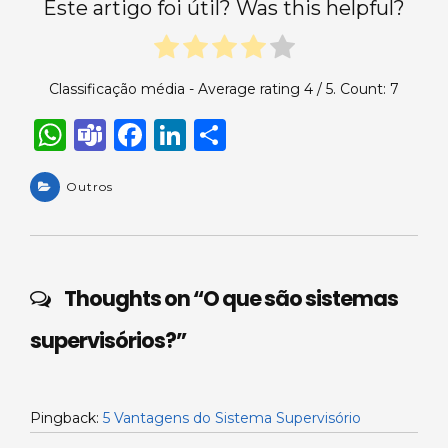
Este artigo foi útil? Was this helpful?
Classificação média - Average rating
4
/ 5. Count:
7
W
T
F
Li
S
h
e
a
n
h
a
Outros
a
c
k
ar
ts
m
e
e
e
A
s
b
dI
p
o
n
Thoughts on “
O que são sistemas
p
o
supervisórios?
”
k
Pingback:
5 Vantagens do Sistema Supervisório