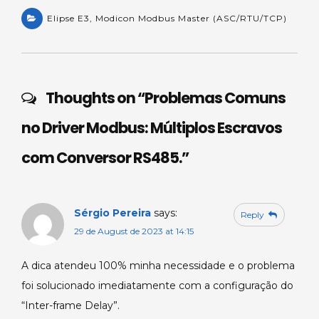
h
e
a
n
h
a
Elipse E3
a
,
Modicon Modbus Master (ASC/RTU/TCP)
c
k
ar
ts
m
e
e
e
A
s
b
dI
p
o
n
Thoughts on “
Problemas Comuns
p
o
no Driver Modbus: Múltiplos Escravos
k
com Conversor RS485.
”
Sérgio Pereira
says:
Reply
29 de August de 2023 at 14:15
A dica atendeu 100% minha necessidade e o problema
foi solucionado imediatamente com a configuração do
“Inter-frame Delay”.