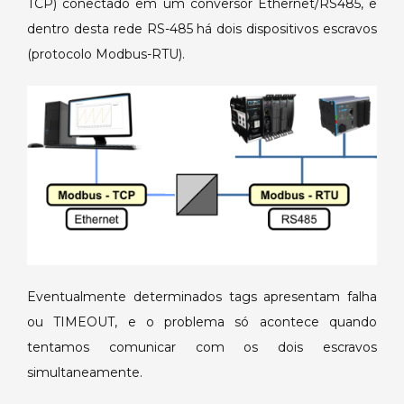
Múltiplos
TCP) conectado em um conversor Ethernet/RS485, e
Escravos
dentro desta rede RS-485 há dois dispositivos escravos
com
(protocolo Modbus-RTU).
Conversor
RS485.
Eventualmente determinados tags apresentam falha
ou TIMEOUT, e o problema só acontece quando
tentamos comunicar com os dois escravos
simultaneamente.