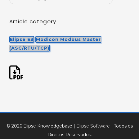
Article category
Elipse E3
Modicon Modbus Master
(ASC/RTU/TCP)
© 2026 Elipse Knowledgebase
|
Elipse Software
- Todos os
Direitos Reservados.