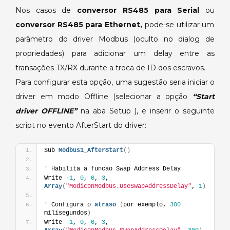
Nos casos de
conversor RS485 para Serial
ou
conversor RS485 para Ethernet,
pode-se utilizar um
parâmetro do driver Modbus (oculto no dialog de
propriedades) para adicionar um delay entre as
transações TX/RX durante a troca de ID dos escravos.
Para configurar esta opção, uma sugestão seria iniciar o
driver em modo Offline (selecionar a opção
“Start
driver OFFLINE”
na aba Setup ), e inserir o seguinte
script no evento AfterStart do driver:
Sub 
Modbus1_AfterStart
(
)
' Habilita a funcao Swap Address Delay
Write -
1
, 
0
, 
0
, 
3
, 
Array
(
"ModiconModbus.UseSwapAddressDelay"
, 
1
)
' Configura o 
atraso
(
por exemplo, 
300
milisegundos
)
Write -
1
, 
0
, 
0
, 
3
, 