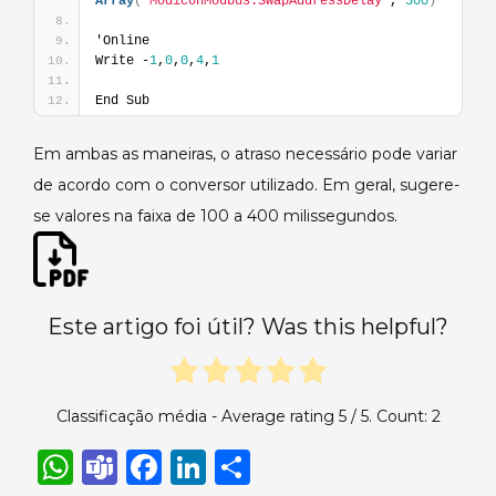
Array
(
"ModiconModbus.SwapAddressDelay"
, 
300
)
'Online
Write -
1
,
0
,
0
,
4
,
1
End Sub
Em ambas as maneiras, o atraso necessário pode variar
de acordo com o conversor utilizado. Em geral, sugere-
se valores na faixa de 100 a 400 milissegundos.
Este artigo foi útil? Was this helpful?
Classificação média - Average rating
5
/ 5. Count:
2
W
T
F
Li
S