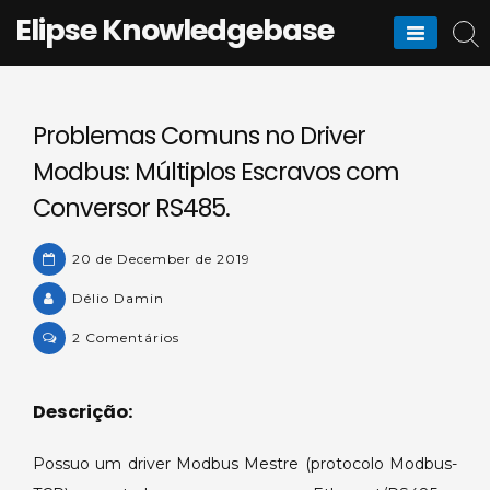
Skip
Elipse Knowledgebase
to
content
Problemas Comuns no Driver
Modbus: Múltiplos Escravos com
Conversor RS485.
20 de December de 2019
Délio Damin
on
2 Comentários
Problemas
Comuns
Descrição:
no
Driver
Possuo um driver Modbus Mestre (protocolo Modbus-
Modbus: