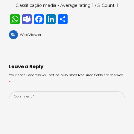
Classificação média - Average rating
1
/ 5. Count:
1
W
T
F
Li
S
h
e
a
n
h
a
WebViewer
a
c
k
ar
ts
m
e
e
e
A
s
b
dI
p
o
n
Leave a Reply
p
o
Your email address will not be published.Required fields are marked
*
k
Comment
*