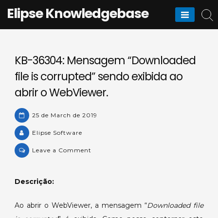
Skip
Elipse Knowledgebase
to
content
KB-36304: Mensagem “Downloaded
file is corrupted” sendo exibida ao
abrir o WebViewer.
25 de March de 2019
Elipse Software
on
Leave a Comment
KB-
36304:
Descrição:
Mensagem
“Downloaded
Ao abrir o WebViewer, a mensagem “
Downloaded file
file