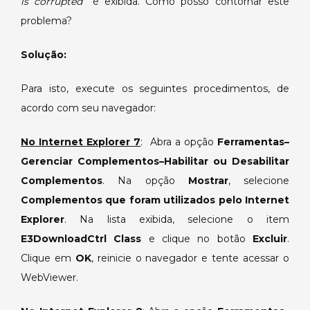
is corrupted
” é exibida. Como posso contornar este
is
corrupted”
problema?
sendo
exibida
Solução:
ao
abrir
Para isto, execute os seguintes procedimentos, de
o
acordo com seu navegador:
WebViewer.
No Internet Explorer 7
: Abra a opção
Ferramentas–
Gerenciar Complementos–Habilitar ou Desabilitar
Complementos
. Na opção
Mostrar
, selecione
Complementos que foram utilizados pelo Internet
Explorer
. Na lista exibida, selecione o item
E3DownloadCtrl Class
e clique no botão
Excluir
.
Clique em
OK
, reinicie o navegador e tente acessar o
WebViewer.