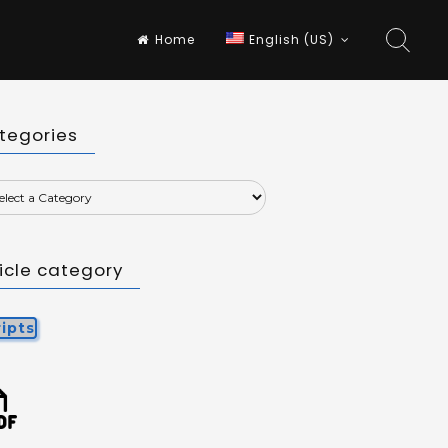
Home
English (US)
tegories
ticle category
ripts