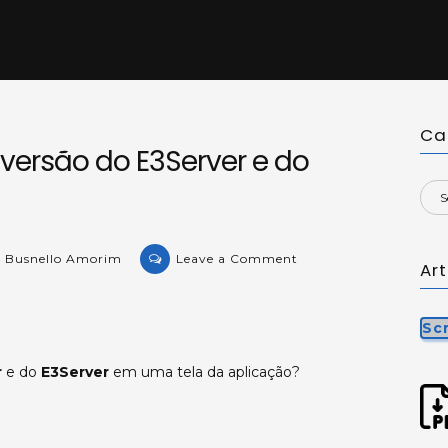
Ca
 versão do E3Server e do
on
o Busnello Amorim
Leave a Comment
Ar
KB-
35821:
Exibindo
Sc
a
r
e do
E3Server
em uma tela da aplicação?
versão
do
E3Server
e