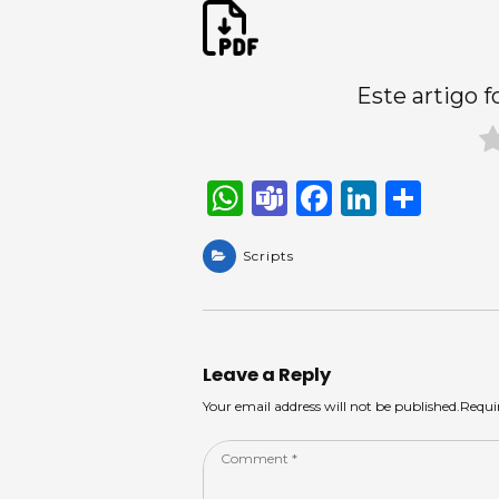
Este artigo f
W
T
F
Li
S
h
e
a
n
h
a
Scripts
a
c
k
ar
ts
m
e
e
e
A
s
b
dI
p
o
n
Leave a Reply
p
o
Your email address will not be published.Requi
k
Comment
*