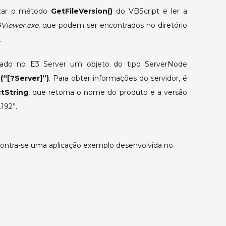
ilizar o método
GetFileVersion()
do VBScript e ler a
do
E3Viewer
3Viewer.exe
, que podem ser encontrados no diretório
em
.
tela.
criado no E3 Server um objeto do tipo ServerNode
(“[?Server]”)
. Para obter informações do servidor, é
tString
, que retorna o nome do produto e a versão
192”.
contra-se uma aplicação exemplo desenvolvida no