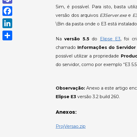
h
Sim, é possível. Para isto, basta ut
T
versão dos arquivos
E3Server.exe
e
E
a
e
F
\Bin da pasta onde o E3 está instalado
t
a
a
L
s
m
Na
versão 5.5
do
Elipse E3
, foi 
c
i
A
S
chamado
Informações do Servidor 
s
e
n
p
h
possível utilizar a propriedade
Produc
b
k
do servidor, como por exemplo “E3 5.5.
p
a
o
e
r
o
d
e
Observação:
Anexo a este artigo en
k
I
Elipse E3
versão 3.2 build 260.
n
Anexos:
ProjVersao.zip