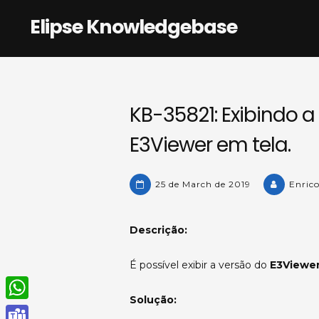
Skip
Elipse Knowledgebase
to
content
KB-35821: Exibindo a
E3Viewer em tela.
25 de March de 2019
Enric
Descrição:
É possível exibir a versão do
E3Viewe
Solução:
W