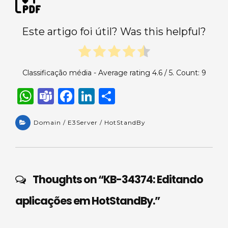
Este artigo foi útil? Was this helpful?
Classificação média - Average rating
4.6
/ 5. Count:
9
W
T
F
Li
S
h
e
a
n
h
a
Domain / E3Server / HotStandBy
a
c
k
ar
ts
m
e
e
e
A
s
b
dI
p
o
n
Thoughts on “
KB-34374: Editando
p
o
aplicações em HotStandBy.
”
k