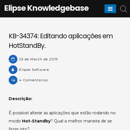
Skip
Elipse Knowledgebase
to
content
KB-34374: Editando aplicações em
HotStandBy.
25 de March de 2019
Elipse Software
on
4 Comentários
KB-
34374:
Descrição:
Editando
aplicações
É possível alterar as aplicações que estão rodando no
em
modo
Hot-Standby
HotStandBy.
? Qual a melhor maneira de se
fazer isto?