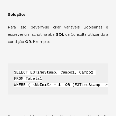
Solução:
Para isso, devem-se criar variáveis Booleanas e
escrever um script na aba
SQL
da Consulta utilizando a
condição
OR
. Exemplo:
SELECT E3TimeStamp, Campo1, Campo2 
FROM Tabela1
WHERE ( <
%bIni%
> = 
1
OR 
(E3TimeStamp  >= #