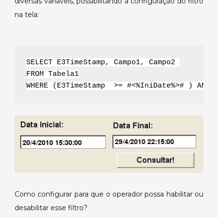
diversas variáveis, possibilitando a configuração do filtro
filtros
de
na tela:
uma
Consulta.
SELECT E3TimeStamp, Campo1, Campo2 
FROM Tabela1
WHERE (E3TimeStamp  >= #<%IniDate%># ) AND 
Como configurar para que o operador possa habilitar ou
desabilitar esse filtro?