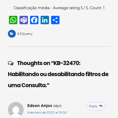
Classificação média - Average rating
5
/ 5. Count:
1
W
T
F
Li
S
h
e
a
n
h
a
E3Query
a
c
k
ar
ts
m
e
e
e
A
s
b
dI
p
o
n
Thoughts on “
KB-32470:
p
o
Habilitando ou desabilitando filtros de
k
uma Consulta.
”
Edson Anjos
says:
Reply
6 de April de 2023 at 19:50