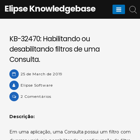
Skip
Elipse Knowledgebase
to
content
KB-32470: Habilitando ou
desabilitando filtros de uma
Consulta.
25 de March de 2019
Elipse Software
on
2 Comentários
KB-
32470:
Descrição:
Habilitando
ou
Em uma aplicação, uma Consulta possui um filtro com
desabilitando