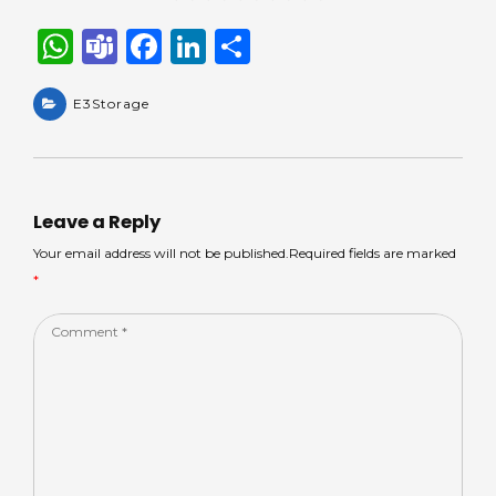
W
T
F
Li
S
h
e
a
n
h
a
E3Storage
a
c
k
ar
ts
m
e
e
e
A
s
b
dI
p
o
n
Leave a Reply
p
o
Your email address will not be published.Required fields are marked
*
k
Comment
*