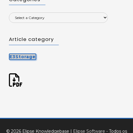
Article category
E3Storage
© 2026 Elipse Knowledgebase
|
Elipse Software
- Todos os