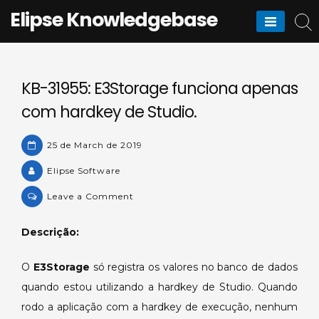
Skip
Elipse Knowledgebase
to
content
KB-31955: E3Storage funciona apenas
com hardkey de Studio.
25 de March de 2019
Elipse Software
on
Leave a Comment
KB-
31955:
Descrição:
E3Storage
funciona
O
E3Storage
só registra os valores no banco de dados
apenas
quando estou utilizando a hardkey de Studio. Quando
com
rodo a aplicação com a hardkey de execução, nenhum
hardkey