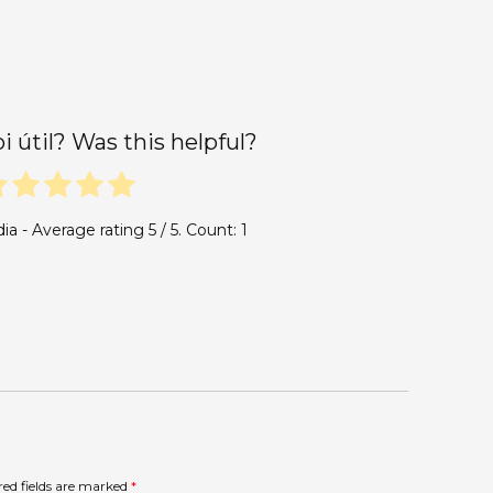
oi útil? Was this helpful?
dia - Average rating
5
/ 5. Count:
1
red fields are marked
*