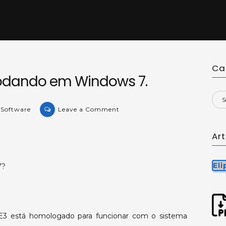
Ca
 rodando em Windows 7.
on
 Software
Leave a Comment
KB-
31602:
Ar
Elipse
E3
Eli
7?
rodando
em
Windows
7.
se E3 está homologado para funcionar com o sistema