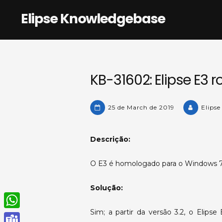
Skip
Elipse Knowledgebase
to
content
KB-31602: Elipse E3
25 de March de 2019
Elipse
Descrição:
O E3 é homologado para o Windows 
Solução:
Sim; a partir da versão 3.2, o Elip
W