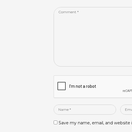
k
Comment
*
Name
Email
*
*
Save my name, email, and website i