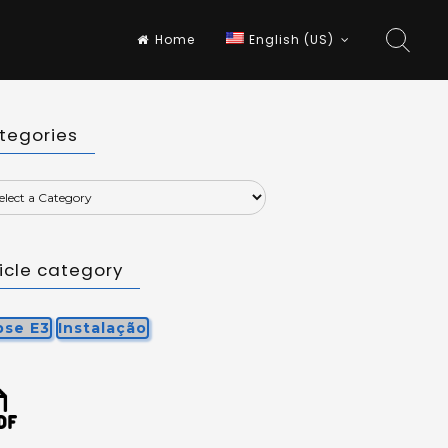
Home
English (US)
tegories
ticle category
pse E3
Instalação