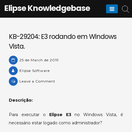
Skip
Elipse Knowledgebase
to
content
KB-29204: E3 rodando em Windows
Vista.
25 de March de 2019
Elipse Software
on
Leave a Comment
KB-
29204:
Descrição:
E3
rodando
Para executar o
Elipse E3
no Windows Vista, é
em
necessário estar logado como administrador?
Windows
Vista.