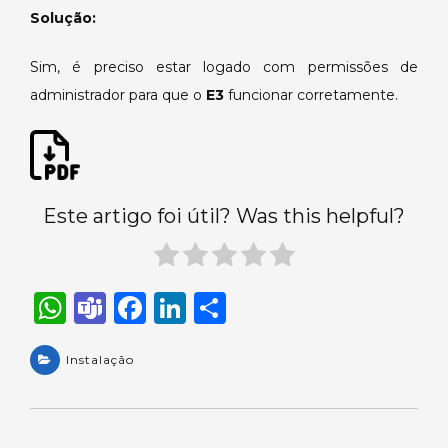
Solução:
Sim, é preciso estar logado com permissões de
administrador para que o
E3
funcionar corretamente.
Este artigo foi útil? Was this helpful?
W
T
F
Li
S
h
e
a
n
h
a
Instalação
a
c
k
ar
ts
m
e
e
e
A
s
b
dI