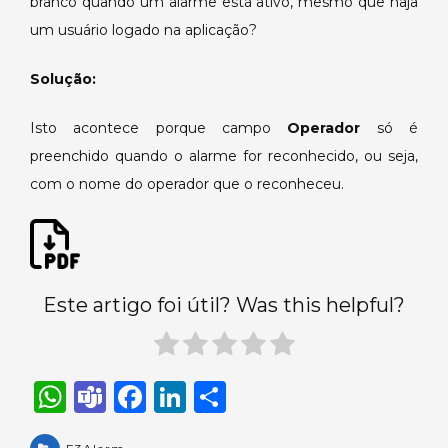
branco quando um alarme está ativo, mesmo que haja
E3Alarm
fica
um usuário logado na aplicação?
em
branco
Solução:
quando
entra
Isto acontece porque campo
Operador
só é
alarmes.
preenchido quando o alarme for reconhecido, ou seja,
com o nome do operador que o reconheceu.
Este artigo foi útil? Was this helpful?
W
T
F
Li
S
h
e
a
n
h