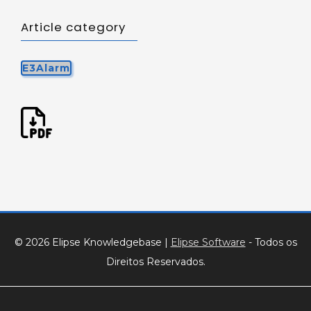
Article category
E3Alarm
© 2026 Elipse Knowledgebase
|
Elipse Software
- Todos os
Direitos Reservados.