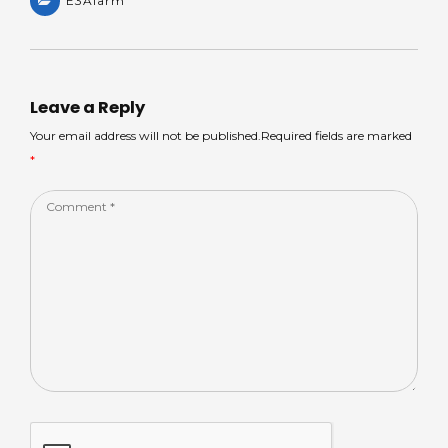
a
E3Alarm
a
c
k
ar
ts
m
e
e
e
A
s
b
dI
p
o
n
Leave a Reply
p
o
Your email address will not be published.Required fields are marked
*
k
Comment
*