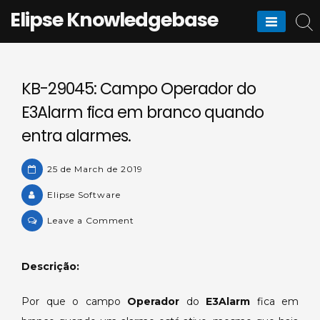
Skip
Elipse Knowledgebase
to
content
KB-29045: Campo Operador do
E3Alarm fica em branco quando
entra alarmes.
25 de March de 2019
Elipse Software
on
Leave a Comment
KB-
29045:
Descrição:
Campo
Operador
Por que o campo
Operador
do
E3Alarm
fica em
do