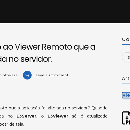
Ca
o ao Viewer Remoto que a
da no servidor.
on
 Software
Leave a Comment
Ar
KB-
28700:
Indicando
Vi
ao
o que a aplicação foi alterada no servidor? Quando
Viewer
zada no
E3Server
, o
E3Viewer
Remoto
só é atualizado
que
car de tela.
a