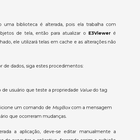
aplicação
foi
alterada
uma biblioteca é alterada, pois ela trabalha com
no
bjetos de tela, então para atualizar o
E3Viewer
é
servidor.
chado, ele utilizará telas em cache e as alterações não
dor de dados, siga estes procedimentos:
 de usuário que teste a propriedade
Value
do tag
adicione um comando de
MsgBox
com a mensagem
suário que ocorreram mudanças.
erada a aplicação, deve-se editar manualmente a