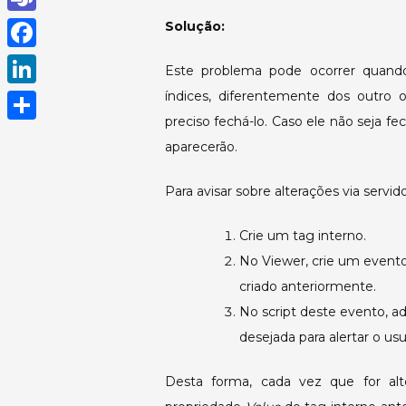
h
T
Solução:
a
e
F
Este problema pode ocorrer quando 
t
a
a
índices, diferentemente dos outro o
L
s
m
c
preciso fechá-lo. Caso ele não seja fe
i
A
S
s
aparecerão.
e
n
p
h
b
k
Para avisar sobre alterações via servi
p
a
o
e
r
Crie um tag interno.
o
d
e
No Viewer, crie um evento
k
I
criado anteriormente.
n
No script deste evento, 
desejada para alertar o u
Desta forma, cada vez que for alt