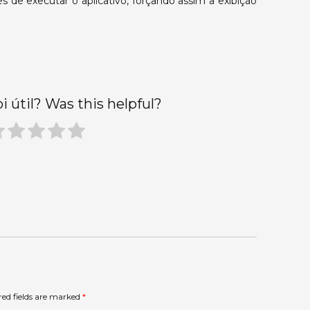
s de executar o aplicativo, forçando assim a exibição
oi útil? Was this helpful?
red fields are marked
*