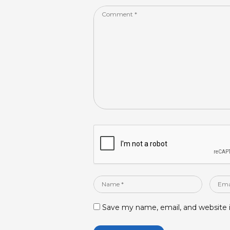
k
Comment
*
Name
Email
*
*
Save my name, email, and website i