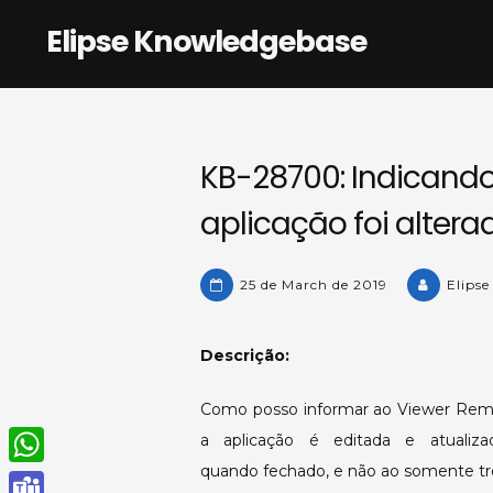
Skip
Elipse Knowledgebase
to
content
KB-28700: Indicand
aplicação foi altera
25 de March de 2019
Elipse
Descrição:
Como posso informar ao Viewer Remot
a aplicação é editada e atuali
quando fechado, e não ao somente tro
W