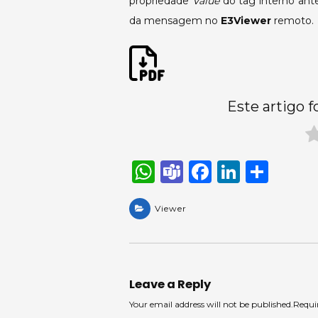
propriedade
Value
do tag interno ante
da mensagem no
E3Viewer
remoto.
Este artigo f
W
T
F
Li
S
h
e
a
n
h
a
Viewer
a
c
k
ar
ts
m
e
e
e
A
s
b
dI
p
o
n
Leave a Reply
p
o
Your email address will not be published.Requi