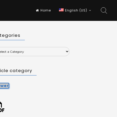
Home
English (US)
tegories
ticle category
ewer