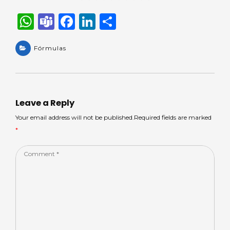
W
T
F
Li
S
h
e
a
n
h
a
Fórmulas
a
c
k
ar
ts
m
e
e
e
A
s
b
dI
p
o
n
Leave a Reply
p
o
Your email address will not be published.Required fields are marked
*
k
Comment
*