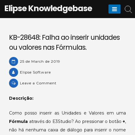
Skip
Elipse Knowledgebase
to
content
KB-28648: Falha ao inserir unidades
ou valores nas Fórmulas.
25 de March de 2019
Elipse Software
on
Leave a Comment
KB-
28648:
Descrição:
Falha
ao
Como posso inserir as Unidades e Valores em uma
inserir
Fórmula
através do E3Studio? Ao pressionar o botão
+
,
unidades
não há nenhuma caixa de diálogo para inserir o nome
ou