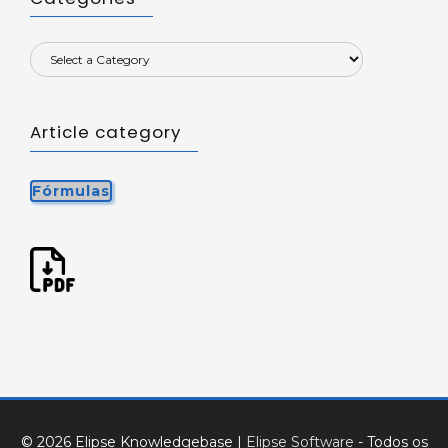
Article category
Fórmulas
© 2026 Elipse Knowledgebase
|
Elipse Software
- Todos os