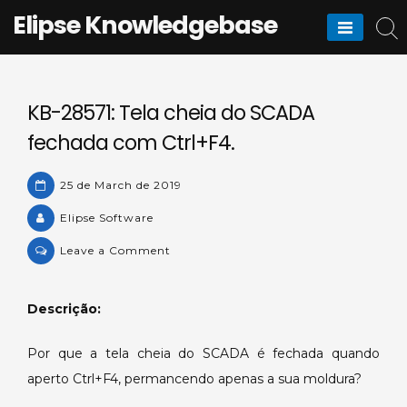
Skip
Elipse Knowledgebase
to
content
KB-28571: Tela cheia do SCADA
fechada com Ctrl+F4.
25 de March de 2019
Elipse Software
on
Leave a Comment
KB-
28571:
Descrição:
Tela
cheia
Por que a tela cheia do SCADA é fechada quando
do
aperto Ctrl+F4, permancendo apenas a sua moldura?
SCADA
fechada