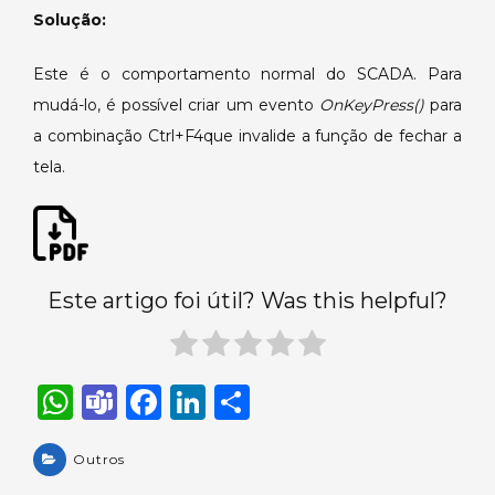
com
Solução:
Ctrl+F4.
Este é o comportamento
normal do SCADA
. Para
mudá-lo, é possível criar um evento
OnKeyPress()
para
a combinação Ctrl+F4que invalide a função de fechar a
tela.
Este artigo foi útil? Was this helpful?
W
T
F
Li
S
h
e
a
n
h
a
Outros
a
c
k
ar