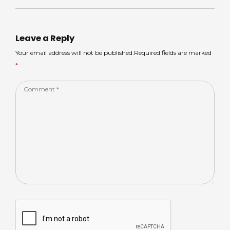
ts
m
e
e
e
A
s
b
dI
p
o
n
Leave a Reply
p
o
Your email address will not be published.Required fields are marked
*
k
Comment
*