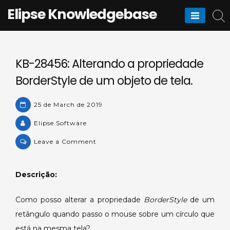
Skip
Elipse Knowledgebase
to
content
KB-28456: Alterando a propriedade
BorderStyle de um objeto de tela.
25 de March de 2019
Elipse Software
on
Leave a Comment
KB-
28456:
Descrição:
Alterando
a
Como posso alterar a propriedade
BorderStyle
de um
propriedade
retângulo quando passo o mouse sobre um círculo que
BorderStyle
de
está na mesma tela?