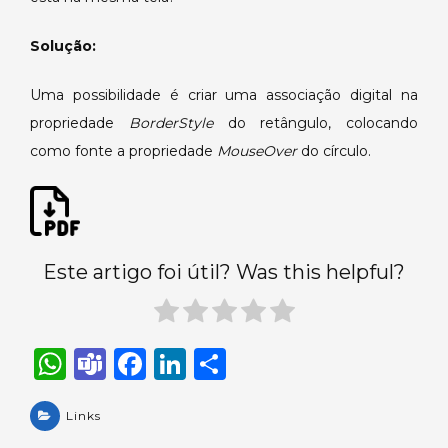
um
objeto
Solução:
de
tela.
Uma possibilidade é criar uma associação digital na
propriedade
BorderStyle
do retângulo, colocando
como fonte a propriedade
MouseOver
do círculo.
Este artigo foi útil? Was this helpful?
W
T
F
Li
S
h
e
a
n
h
a
Links
a
c
k
ar