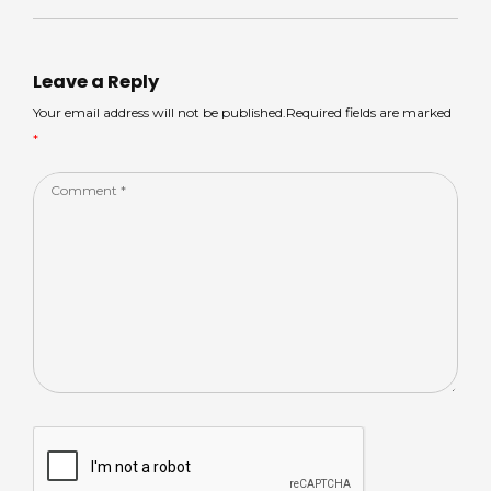
ts
m
e
e
e
A
s
b
dI
p
o
n
Leave a Reply
p
o
Your email address will not be published.Required fields are marked
*
k
Comment
*