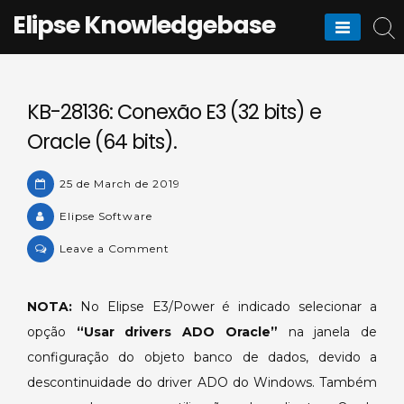
Skip
Elipse Knowledgebase
to
content
KB-28136: Conexão E3 (32 bits) e
Oracle (64 bits).
25 de March de 2019
Elipse Software
on
Leave a Comment
KB-
28136:
NOTA:
No Elipse E3/Power é indicado selecionar a
Conexão
opção
“Usar drivers ADO Oracle”
na janela de
E3
(32
configuração do objeto banco de dados, devido a
bits)
descontinuidade do driver ADO do Windows. Também
e