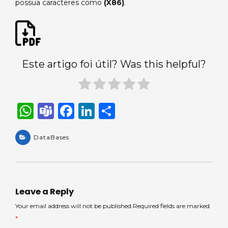
possua caracteres como
(X86)
.
Este artigo foi útil? Was this helpful?
W
T
F
Li
S
h
e
a
n
h
a
DataBases
a
c
k
ar
ts
m
e
e
e
A
s
b
dI
p
o
n
Leave a Reply
p
o
Your email address will not be published.Required fields are marked
*
k