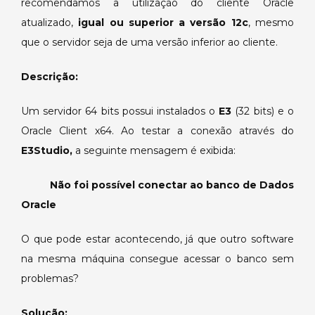
recomendamos a utilização do cliente Oracle
Oracle
atualizado,
igual ou superior a versão 12c
, mesmo
(64
que o servidor seja de uma versão inferior ao cliente.
bits).
Descrição:
Um servidor 64 bits possui instalados o
E3
(32 bits) e o
Oracle Client x64. Ao testar a conexão através do
E3Studio,
a seguinte mensagem é exibida:
Não foi possível conectar ao banco de Dados
Oracle
O que pode estar acontecendo, já que outro software
na mesma máquina consegue acessar o banco sem
problemas?
Solução: