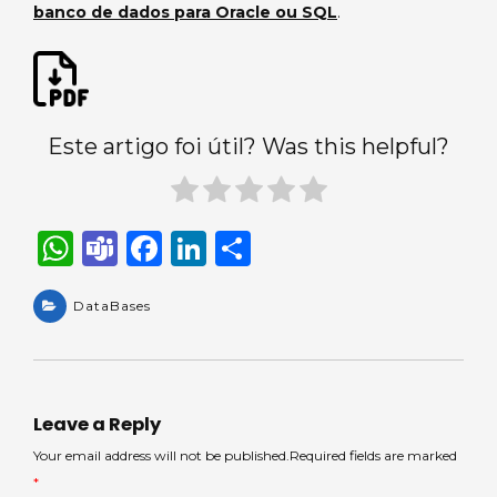
banco de dados para Oracle ou SQL
.
Este artigo foi útil? Was this helpful?
W
T
F
Li
S
h
e
a
n
h
a
DataBases
a
c
k
ar
ts
m
e
e
e
A
s
b
dI
p
o
n
Leave a Reply
p
o
Your email address will not be published.Required fields are marked
*
k