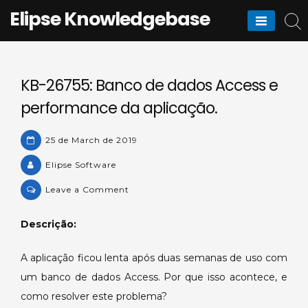
Skip
Elipse Knowledgebase
to
content
KB-26755: Banco de dados Access e
performance da aplicação.
25 de March de 2019
Elipse Software
on
Leave a Comment
KB-
26755:
Descrição:
Banco
de
A aplicação ficou lenta após duas semanas de uso com
dados
um banco de dados Access. Por que isso acontece, e
Access
como resolver este problema?
e