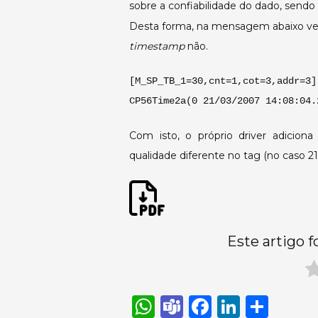
sobre a confiabilidade do dado, sendo
Desta forma, na mensagem abaixo veri
timestamp
não.
[M_SP_TB_1=30,cnt=1,cot=3,addr=3]
CP56Time2a(0 21/03/2007 14:08:04.
Com isto, o próprio driver adici
qualidade diferente no tag (no caso 216)
Este artigo f
W
T
F
Li
S