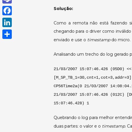
h
T
Solução:
a
e
F
Como a remota não está fazendo si
t
a
a
chegando para o driver como inválido 
L
s
m
c
enviado e use o
timestamp
do micro.
i
A
S
s
e
n
p
h
Analisando um trecho do log gerado pe
b
k
p
a
o
21/03/2007 15:07:46.426 (05D0) <<
e
r
o
[M_SP_TB_1=30,cnt=1,cot=3,addr=3]
d
e
k
CP56Time2a(0 21/03/2007 14:08:04.
I
21/03/2007 15:07:46.426 (012C) [D
n
15:07:46.428) 1
Quebrando o log para melhor entend
duas partes: o valor e o
timestamp
. C