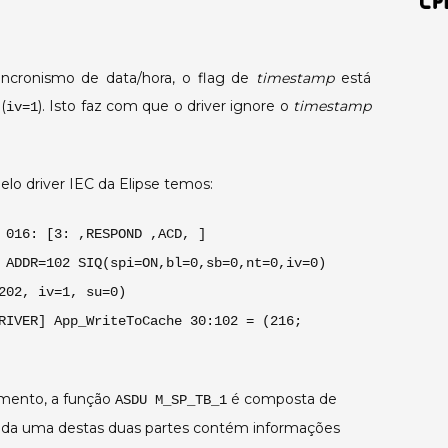
mostrado
na
remota.
ncronismo de data/hora, o flag de
timestamp
está
(
). Isto faz com que o driver ignore o
timestamp
iv=1
lo driver IEC da Elipse temos:
 016: [3: ,RESPOND ,ACD, ]
 ADDR=102 SIQ(spi=ON,bl=0,sb=0,nt=0,iv=0)
202, iv=1, su=0)
RIVER] App_WriteToCache 30:102 = (216;
imento, a função
é composta de
ASDU M_SP_TB_1
ada uma destas duas partes contém informações