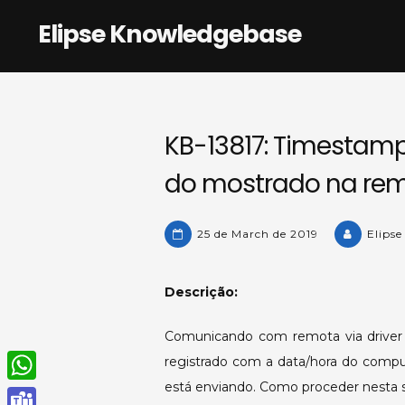
Skip
Elipse Knowledgebase
to
content
KB-13817: Timestamp 
do mostrado na rem
25 de March de 2019
Elipse
Descrição:
Comunicando com remota via driver 
registrado com a data/hora do compu
está enviando. Como proceder nesta 
W