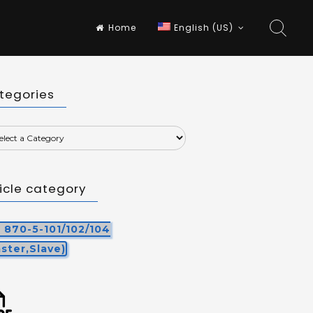
Home
English (US)
tegories
ticle category
C 870-5-101/102/104
ster,Slave)