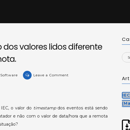
Ca
dos valores lidos diferente
ota.
on
 Software
Leave a Comment
Ar
KB-
13817:
Timestamp
IE
dos
(Ma
IEC, o valor do
timestamp
dos eventos está sendo
valores
tador e não com o valor de data/hora que a remota
lidos
diferente
situação?
do