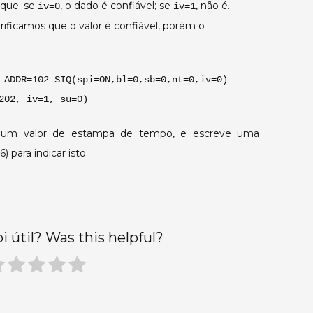
 que: se
, o dado é confiável; se
, não é.
iv=0
iv=1
ficamos que o valor é confiável, porém o
 ADDR=102 SIQ(spi=ON,bl=0,sb=0,nt=0,iv=0)
202, iv=1, su=0)
ona um valor de estampa de tempo, e escreve uma
 para indicar isto.
oi útil? Was this helpful?