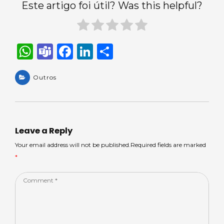
Este artigo foi útil? Was this helpful?
W
T
F
Li
S
h
e
a
n
h
a
Outros
a
c
k
ar
ts
m
e
e
e
A
s
b
dI
p
o
n
Leave a Reply
p
o
Your email address will not be published.Required fields are marked
*
k
Comment
*