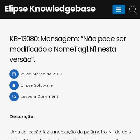
Skip
Elipse Knowledgebase
to
content
KB-13080: Mensagem: “Não pode ser
modificado o NomeTag1.N1 nesta
versão”.
25 de March de 2019
Elipse Software
on
Leave a Comment
KB-
13080:
Descrição:
Mensagem:
“Não
Uma aplicação faz a indexação do parâmetro N1 de dois
pode