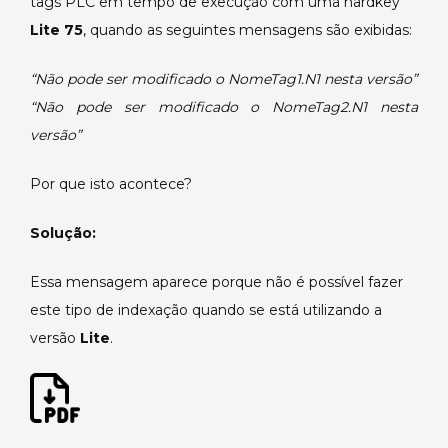
tags PLC em tempo de execução com uma hardkey
ser
modificado
Lite 75
, quando as seguintes mensagens são exibidas:
o
NomeTag1.N1
“Não pode ser modificado o NomeTag1.N1 nesta versão”
nesta
“Não pode ser modificado o NomeTag2.N1 nesta
versão”.
versão”
Por que isto acontece?
Solução:
Essa mensagem aparece porque não é possível fazer
este tipo de indexação quando se está utilizando a
versão
Lite
.