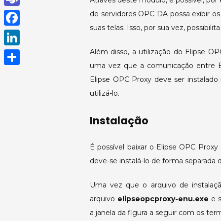
Através deste módulo, é possível, po
h
T
de servidores OPC DA possa exibir 
a
suas telas. Isso, por sua vez, possibi
e
F
t
a
a
Além disso, a utilização do Elipse 
L
s
m
c
uma vez que a comunicação entre 
i
A
S
s
Elipse OPC Proxy deve ser instalado
e
n
p
h
utilizá-lo.
b
k
p
a
o
e
Instalação
r
o
d
e
k
É possível baixar o Elipse OPC Prox
I
deve-se instalá-lo de forma separada
n
Uma vez que o arquivo de instalaçã
arquivo
elipseopcproxy-enu.exe
e s
a janela da figura a seguir com os ter