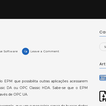
Ca
on
se Software
Leave a Comment
Elipse
OPC
Ar
Proxy.
El
 EPM que possibilita outras aplicações acessarem
ssic DA ou OPC Classic HDA. Sabe-se que o EPM
través de OPC UA.