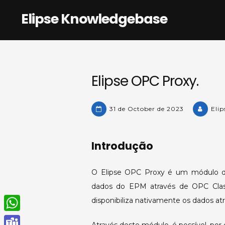
Skip
Elipse Knowledgebase
to
content
Elipse OPC Proxy.
31 de October de 2023
Elip
Introdução
O Elipse OPC Proxy é um módulo do
dados do EPM através de OPC Cla
disponibiliza nativamente os dados a
W