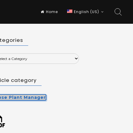
Home
English (US)
tegories
ticle category
ipse Plant Manager