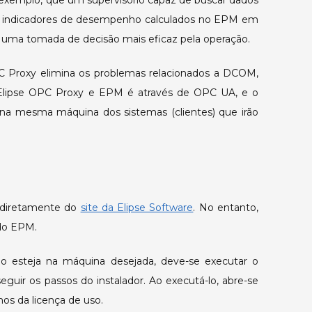
r exemplo, que um supervisório capaz de buscar dados
os indicadores de desempenho calculados no EPM em
lita uma tomada de decisão mais eficaz pela operação.
OPC Proxy elimina os problemas relacionados a DCOM,
Elipse OPC Proxy e EPM é através de OPC UA, e o
 na mesma máquina dos sistemas (clientes) que irão
y diretamente do
site da Elipse Software
. No entanto,
 do EPM.
o esteja na máquina desejada, deve-se executar o
eguir os passos do instalador. Ao executá-lo, abre-se
mos da licença de uso.